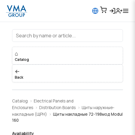
Щиты накладные 72-198мод Modul
⌂
Catalog
←
Back
Catalog
Electrical Panels and
Enclosures
Distribution Boards
Щиты наружные-
накладные (ЩРН)
Щиты накладные 72-198мод Modul
160
Availability