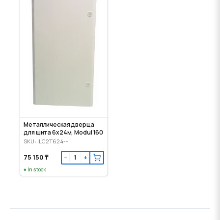
Металлическая дверца
для щита 6x24м, Modul 160
SKU: ILC2T624--
75 150 ₸
−
+
In stock