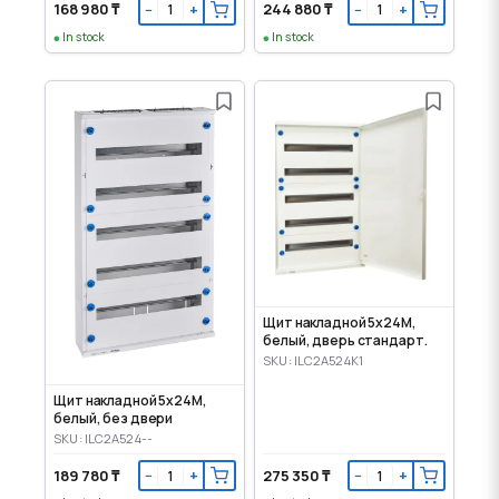
168 980 ₸
244 880 ₸
−
+
−
+
In stock
In stock
Щит накладной 5x24M,
белый, дверь стандарт.
SKU: ILC2A524K1
Щит накладной 5x24M,
белый, без двери
SKU: ILC2A524--
189 780 ₸
275 350 ₸
−
+
−
+