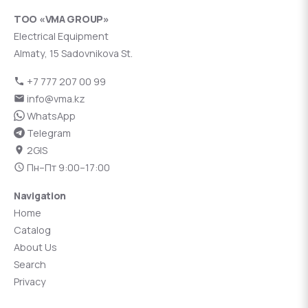
ТОО «VMA GROUP»
Electrical Equipment
Almaty, 15 Sadovnikova St.
+7 777 207 00 99
info@vma.kz
WhatsApp
Telegram
2GIS
Пн–Пт 9:00–17:00
Navigation
Home
Catalog
About Us
Search
Privacy