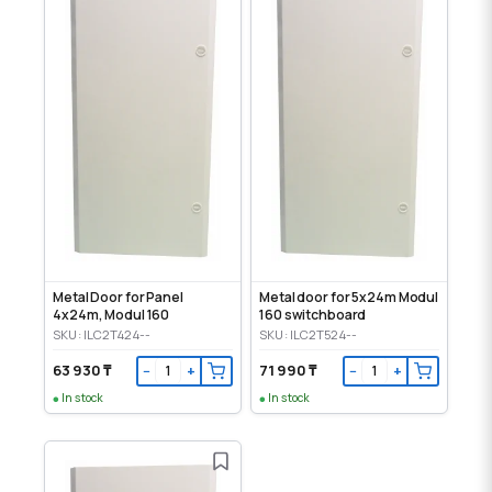
Metal Door for Panel
Metal door for 5x24m Modul
4x24m, Modul 160
160 switchboard
SKU: ILC2T424--
SKU: ILC2T524--
63 930 ₸
71 990 ₸
−
+
−
+
In stock
In stock