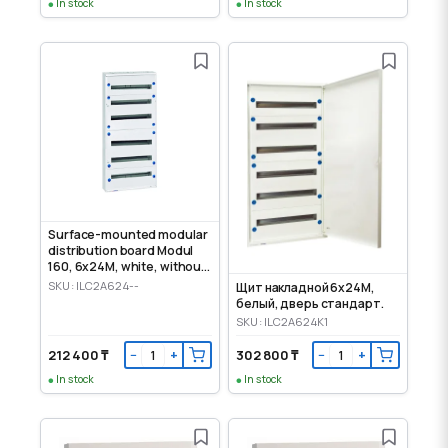
In stock
In stock
Surface-mounted modular
distribution board Modul
160, 6x24M, white, without
door
SKU: ILC2A624--
Щит накладной 6x24M,
белый, дверь стандарт.
SKU: ILC2A624K1
212 400 ₸
302 800 ₸
−
+
−
+
In stock
In stock