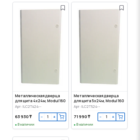
Металлическая дверца
Металлическая дверца
для щита 4x24м, Modul 160
для щита 5x24м, Modul 160
Арт: ILC2T424--
Арт: ILC2T524--
63 930 ₸
71 990 ₸
−
+
−
+
В наличии
В наличии