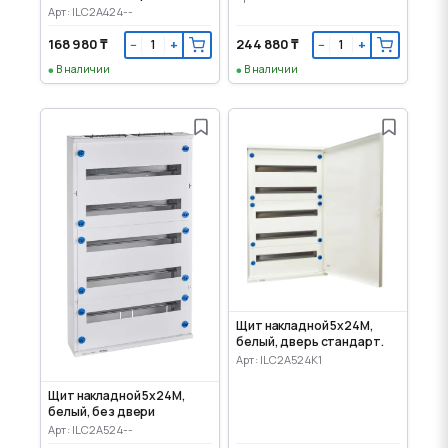
Арт: ILC2A424--
168 980 ₸
244 880 ₸
−
+
−
+
В наличии
В наличии
Щит накладной 5x24M,
белый, дверь стандарт.
Арт: ILC2A524K1
Щит накладной 5x24M,
белый, без двери
Арт: ILC2A524--