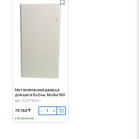
Металлическая дверца
для щита 6x24м, Modul 160
Арт: ILC2T624--
75 150 ₸
−
+
В наличии