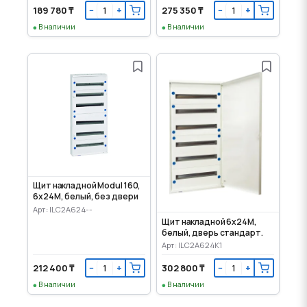
189 780 ₸
275 350 ₸
−
+
−
+
В наличии
В наличии
Щит накладной Modul 160,
6x24M, белый, без двери
Арт: ILC2A624--
Щит накладной 6x24M,
белый, дверь стандарт.
Арт: ILC2A624K1
212 400 ₸
302 800 ₸
−
+
−
+
В наличии
В наличии