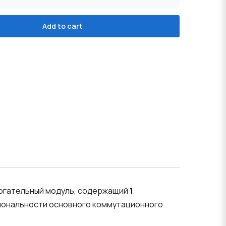
Add to cart
могательный модуль, содержащий
1
иональности основного коммутационного