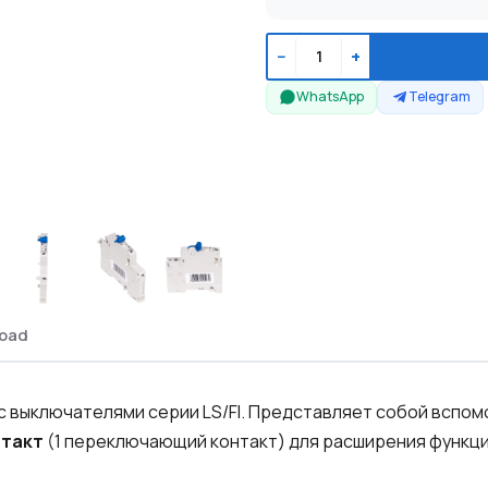
−
+
WhatsApp
Telegram
oad
с выключателями серии LS/FI. Представляет собой вспо
нтакт
(1 переключающий контакт) для расширения функц