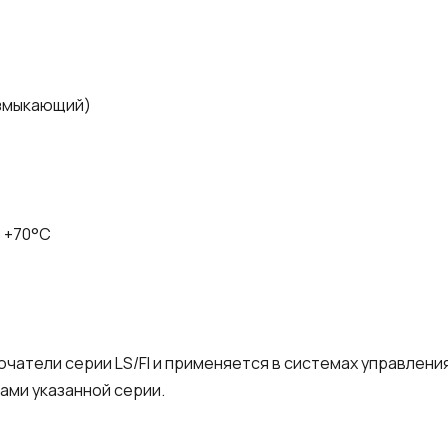
размыкающий)
о +70°C
ючатели серии LS/FI и применяется в системах управлени
ами указанной серии.