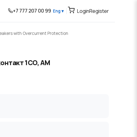
+7 777 207 00 99
Login
Register
Eng ▾
reakers with Overcurrent Protection
онтакт 1CO, AM