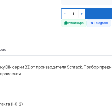
−
+
WhatsApp
Telegram
oad
у DIN серии BZ от производителя Schrack. Прибор пред
управления.
акта (I-0-2)