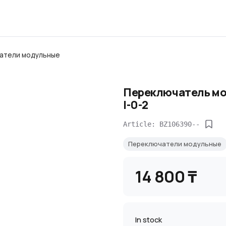
атели модульные
Переключатель мод
І-0-2
Article: BZ106390--
Переключатели модульные
14 800 ₸
In stock