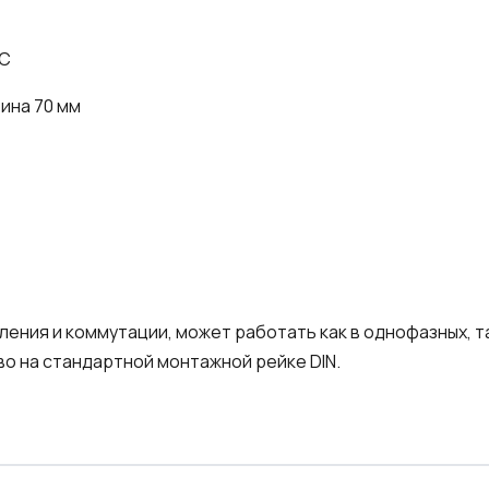
°C
бина 70 мм
ения и коммутации, может работать как в однофазных, та
о на стандартной монтажной рейке DIN.