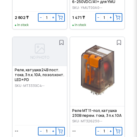
6-250VDC/A1+ для YMU
SKU: YMUT00A0--
2 802 ₸
1 471 ₸
−
+
−
+
In stock
In stock
NO PHOTO
Реле, катушка 24В пост.
тока, 3 п.к. 10А, позол.конт.
LED+PD
SKU: MT3330C4--
Реле MT 11-пол, катушка
230В перем. тока, 3 п.к. 10А
SKU: MT326230--
--
--
−
+
−
+