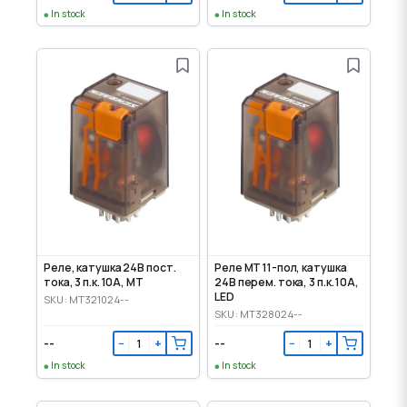
In stock
In stock
Реле, катушка 24В пост.
Реле MT 11-пол, катушка
тока, 3 п.к. 10А, MT
24В перем. тока, 3 п.к. 10А,
LED
SKU: MT321024--
SKU: MT328024--
--
--
−
+
−
+
In stock
In stock