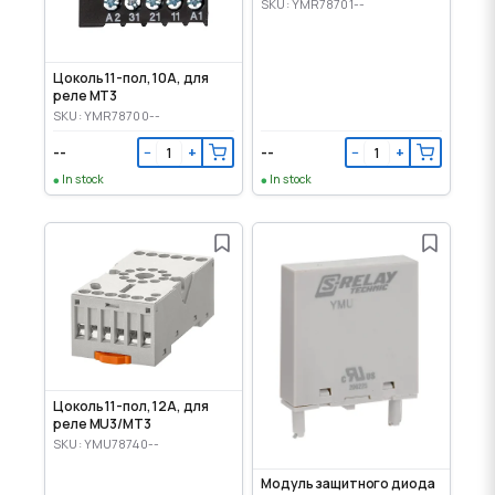
SKU: YMR78701--
Цоколь 11-пол, 10А, для
реле MT3
SKU: YMR78700--
--
--
−
+
−
+
In stock
In stock
Цоколь 11-пол, 12А, для
реле MU3/MT3
SKU: YMU78740--
Модуль защитного диода