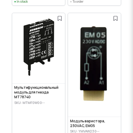
In stock
To order
Мультифункциональный
модуль для гнезда
MT78740
SKU: MTMF0W00--
Модуль варистора,
230VAC, EM05
SKU: YMVAW230--