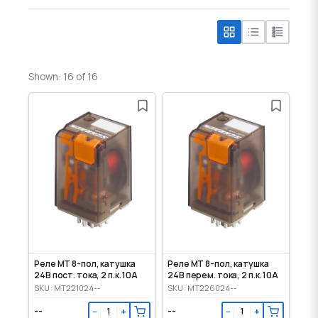
Shown: 16 of 16
Реле MT 8-пол, катушка
Реле MT 8-пол, катушка
24В пост. тока, 2 п.к. 10А
24В перем. тока, 2 п.к. 10А
SKU: MT221024--
SKU: MT226024--
--
--
−
+
−
+