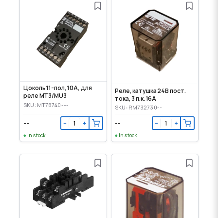
Цоколь 11-пол, 10А, для
Реле, катушка 24В пост.
реле MT3/MU3
тока, 3 п.к. 16А
SKU: MT78740---
SKU: RM732730--
--
--
−
+
−
+
In stock
In stock