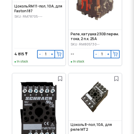
Цоколь RM 11-пол, 10А, для
Faston 187
SKU: RM78705---
Реле, катушка 230В перем.
тока, 2 п.к. 25А
SKU: RM805730--
4 815 ₸
--
−
+
−
+
In stock
In stock
Цоколь 8-пол, 10А, для
реле MT2