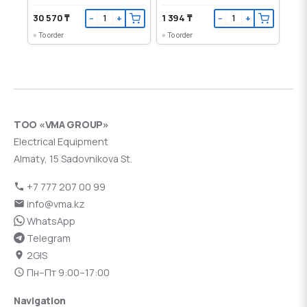
30 570 ₸
1 394 ₸
−
+
−
+
To order
To order
ТОО «VMA GROUP»
Electrical Equipment
Almaty, 15 Sadovnikova St.
+7 777 207 00 99
info@vma.kz
WhatsApp
Telegram
2GIS
Пн–Пт 9:00–17:00
Navigation