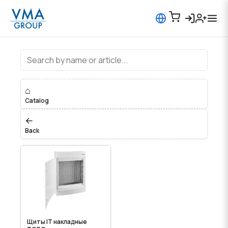
Щиты IT наружные-накладные
⌂
Catalog
←
Back
Щиты IT накладные