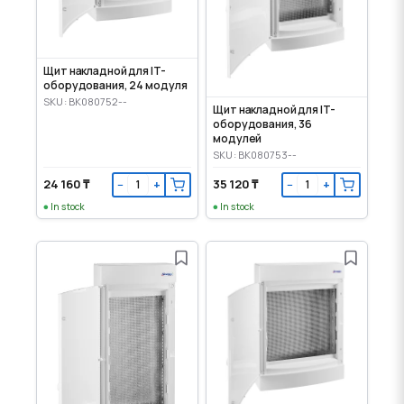
Щит накладной для IT-
оборудования, 24 модуля
SKU: BK080752--
Щит накладной для IT-
оборудования, 36
модулей
SKU: BK080753--
24 160 ₸
35 120 ₸
−
+
−
+
In stock
In stock