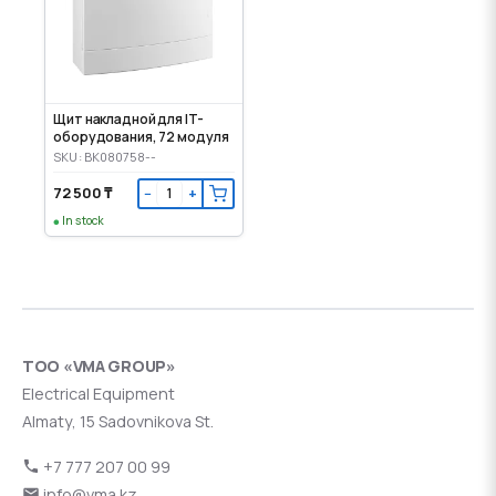
Щит накладной для IT-
оборудования, 72 модуля
SKU: BK080758--
72 500 ₸
−
+
In stock
ТОО «VMA GROUP»
Electrical Equipment
Almaty, 15 Sadovnikova St.
+7 777 207 00 99
info@vma.kz