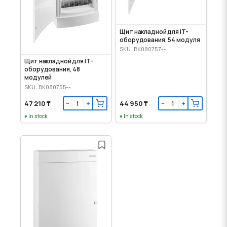
Щит накладной для IT-
оборудования, 54 модуля
SKU: BK080757--
Щит накладной для IT-
оборудования, 48
модулей
SKU: BK080755--
47 210 ₸
44 950 ₸
−
+
−
+
In stock
In stock