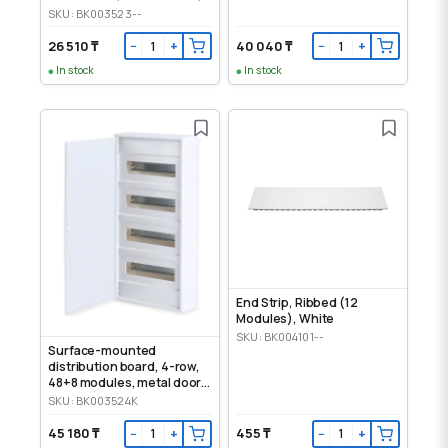
IP30
SKU: BK003523--
26 510 ₸
40 040 ₸
−
+
−
+
In stock
In stock
End Strip, Ribbed (12
Modules), White
SKU: BK004101--
Surface-mounted
distribution board, 4-row,
48+8 modules, metal door,
IP30
SKU: BK003524K
45 180 ₸
455 ₸
−
+
−
+