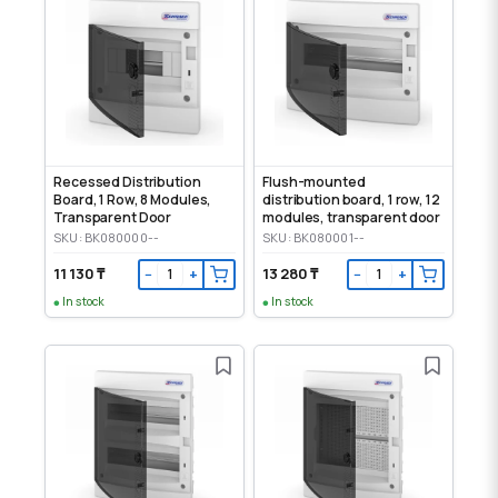
Recessed Distribution
Flush-mounted
Board, 1 Row, 8 Modules,
distribution board, 1 row, 12
Transparent Door
modules, transparent door
SKU: BK080000--
SKU: BK080001--
11 130 ₸
13 280 ₸
−
+
−
+
In stock
In stock