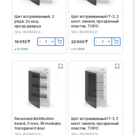
Щит встраиваемый, 2
Щит встраиваемый IT-2, 2
ряда, 24 мод,
монт. панели, прозрачный
прозр.дверца
пластик, TOPO
SKU: BK080002--
SKU: BK080002I
16 930 ₸
22 000 ₸
−
+
−
+
In stock
In stock
Recessed distribution
Щит встраиваемый IT-3, 3
board, 3 rows, 36 modules,
монт. панели, прозрачный
transparent door
пластик, TOPO
SKU: BK080003--
SKU: BK080003I-