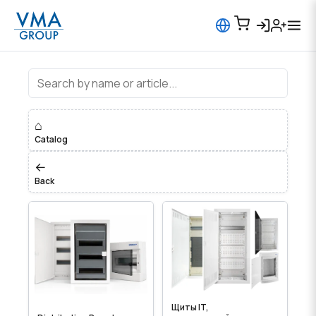
Electrical Panels and Enclosures
⌂
Catalog
←
Back
Щиты IT,