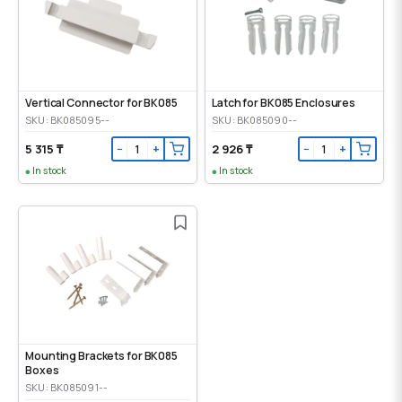
Vertical Connector for BK085
Latch for BK085 Enclosures
SKU: BK085095--
SKU: BK085090--
5 315 ₸
2 926 ₸
−
+
−
+
In stock
In stock
Mounting Brackets for BK085
Boxes
SKU: BK085091--