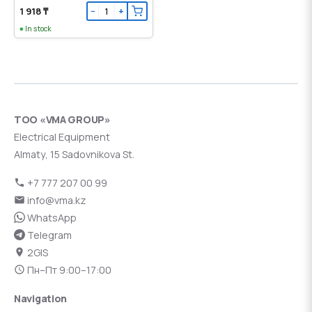
1 918 ₸
−
+
In stock
ТОО «VMA GROUP»
Electrical Equipment
Almaty, 15 Sadovnikova St.
+7 777 207 00 99
info@vma.kz
WhatsApp
Telegram
2GIS
Пн–Пт 9:00–17:00
Navigation