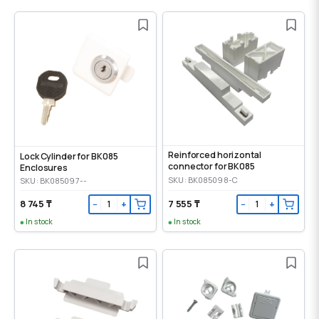
Reinforced horizontal
Lock Cylinder for BK085
connector for BK085
Enclosures
SKU: BK085098-C
SKU: BK085097--
8 745 ₸
7 555 ₸
−
+
−
+
In stock
In stock