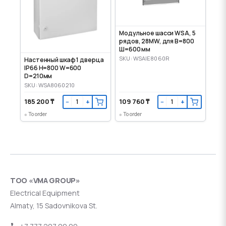
Модульное шасси WSA, 5
рядов, 28MW, для В=800
Ш=600 мм
SKU: WSAIE8060R
Настенный шкаф 1 дверца
IP66 H=800 W=600
D=210мм
SKU: WSA8060210
185 200 ₸
109 760 ₸
−
+
−
+
To order
To order
ТОО «VMA GROUP»
Electrical Equipment
Almaty, 15 Sadovnikova St.