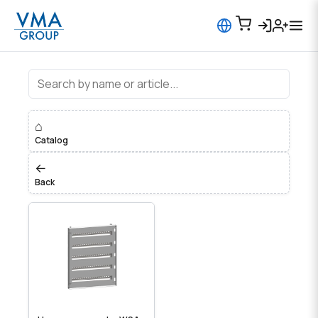
Шкафы промышленные
⌂
Catalog
←
Back