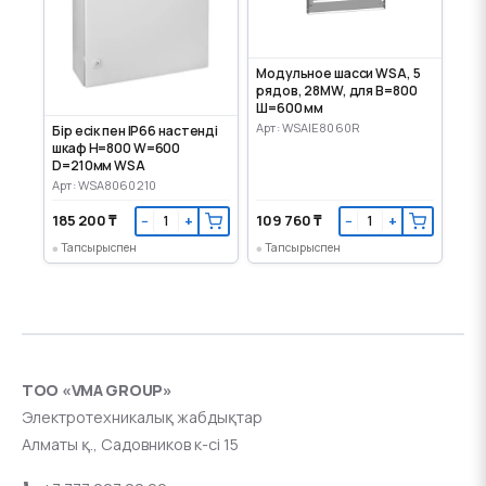
Модульное шасси WSA, 5
рядов, 28MW, для В=800
Ш=600 мм
Арт: WSAIE8060R
Бір есік пен IP66 настенді
шкаф H=800 W=600
D=210мм WSA
Арт: WSA8060210
185 200 ₸
109 760 ₸
−
+
−
+
Тапсырыспен
Тапсырыспен
ТОО «VMA GROUP»
Электротехникалық жабдықтар
Алматы қ., Садовников к-сі 15