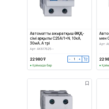
Автоматты ажыратқыш ӘҚҚ-
Авто
сімі арқылы C25А/1+N, 10кА,
мен C
30мА, А түрі
Арт: A
Арт: AK617625--
22 980 ₸
22 9
−
+
Қоймада бар
Қойм