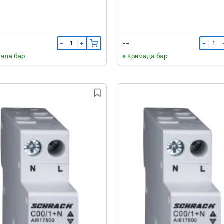
--
−
+
−
ада бар
Қоймада бар