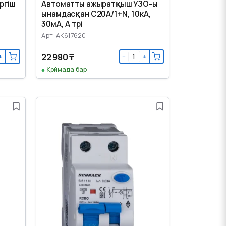
ргіш
Автоматты ажыратқыш УЗО-ы
ынамдасқан C20А/1+N, 10кА,
30мА, А түрі
Арт: AK617620--
22 980 ₸
+
−
+
Қоймада бар