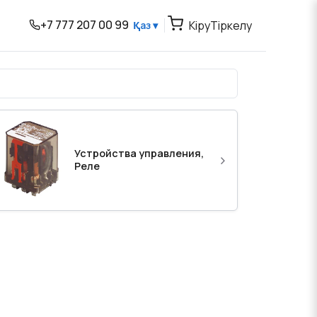
+7 777 207 00 99
Кіру
Тіркелу
Қаз ▾
Устройства управления,
›
Реле