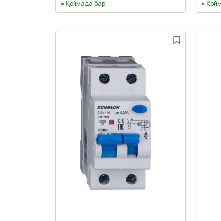
Қоймада бар
Қойм