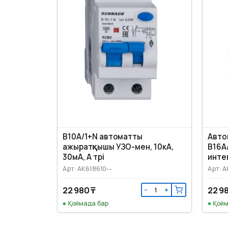
B10А/1+N автоматты
Авто
ажыратқышы УЗО-мен, 10кА,
B16А/
30мА, А түрі
инте
Арт: AK618610--
Арт: A
22 980 ₸
22 9
−
+
Қоймада бар
Қойм