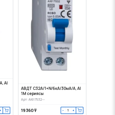
, AI
АВДТ C32А/1+N/6кА/30мА/А, AI
1M сериясы
Арт: AI617532--
19 360 ₸
+
−
+