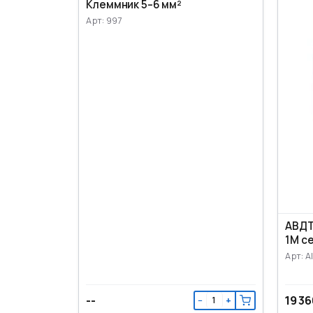
Клеммник 5–6 мм²
Арт: 997
АВДТ
1M с
Арт: A
--
19 36
−
+