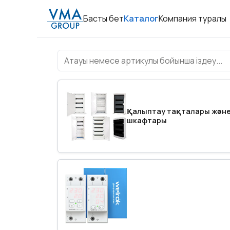
Басты бет
Каталог
Компания туралы
Каталог
Қалыптау тақталары жән
шкафтары