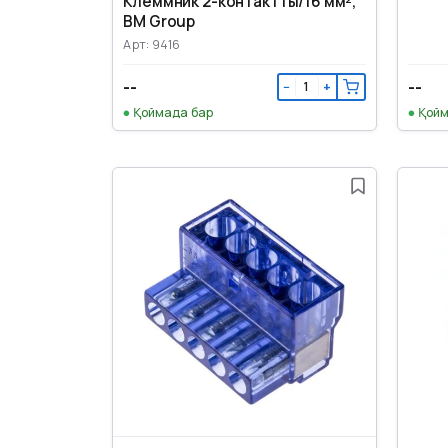
Клеммник 2-контактты/16 мм²,
BM Group
Арт: 9416
--
--
−
+
Қоймада бар
Қойм