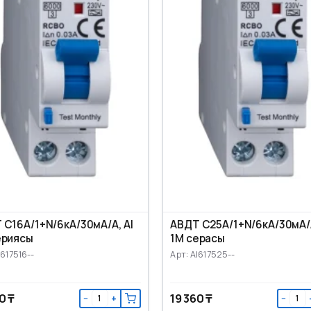
 C16А/1+N/6кА/30мА/А, AI
АВДТ C25А/1+N/6кА/30мА/А
ериясы
1M серасы
I617516--
Арт: AI617525--
0 ₸
19 360 ₸
−
+
−