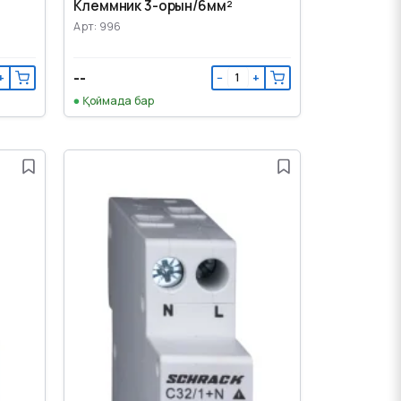
Клеммник 3-орын/6мм²
Арт: 996
--
+
−
+
Қоймада бар