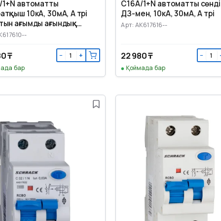
/1+N автоматты
С16А/1+N автоматты сөнді
тқыш 10кА, 30мА, A түрі
ДЗ-мен, 10кА, 30мА, А түрі
тын ағымды ағындық
Арт: AK617616--
ау (УЗО) құрылғысы
K617610--
80 ₸
22 980 ₸
−
+
−
ада бар
Қоймада бар