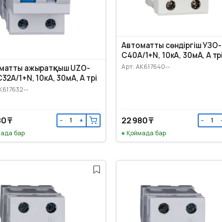
Автоматты сөндіргіш УЗО-
C40А/1+N, 10кА, 30мА, А түр
Арт: AK617640--
матты ажыратқыш UZO-
32А/1+N, 10кА, 30мА, А түрі
K617632--
80 ₸
22 980 ₸
−
+
−
ада бар
Қоймада бар