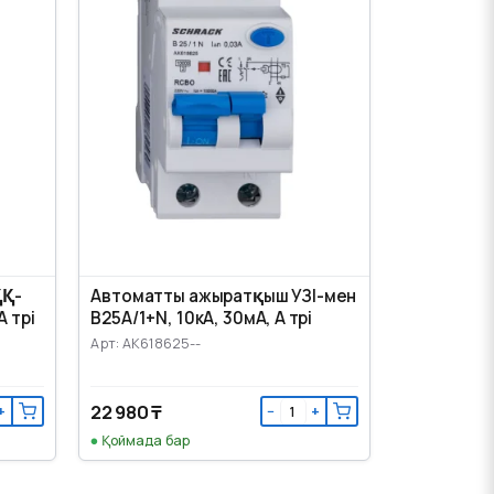
ҚҚ-
Автоматты ажыратқыш УЗІ-мен
 түрі
B25А/1+N, 10кА, 30мА, А түрі
Арт: AK618625--
22 980 ₸
+
−
+
Қоймада бар