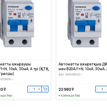
матты ажыраушы
Автоматты ажыратқыш Д
1+N, 10кА, 30мА, A түрі (ҚТҚ
мен B20А/1+N, 10кА, 30мА, A
гралды)
Арт: AK618620--
K618616--
80 ₸
22 980 ₸
−
+
−
ада бар
Қоймада бар