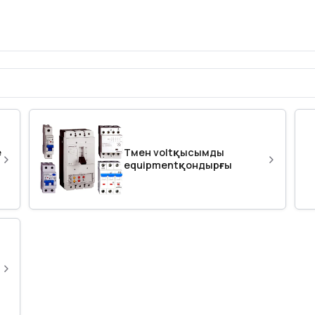
е
Төмен voltқысымды
›
›
equipmentқондырғы
›