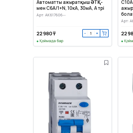
Автоматты ажыратқыш ӘТҚ-
C10А
мен C6А/1+N, 10кА, 30мА, A түрі
ажыра
бола
Арт: AK617606--
қорғ
Арт: A
22 980 ₸
22 9
−
+
Қоймада бар
Қойм