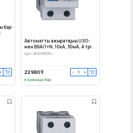
ы бар
і
Автоматты ажыратқыш UЗО-
мен B6А/1+N, 10кА, 30мА, А түрі
Арт: AK618606--
22 980 ₸
+
−
+
Қоймада бар