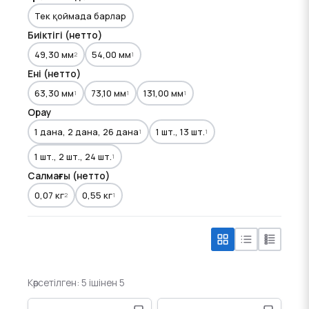
Тек қоймада барлар
Биіктігі (нетто)
49,30 мм
54,00 мм
2
1
Ені (нетто)
63,30 мм
73,10 мм
131,00 мм
1
1
1
Орау
1 дана, 2 дана, 26 дана
1 шт., 13 шт.
1
1
1 шт., 2 шт., 24 шт.
1
Салмағы (нетто)
0,07 кг
0,55 кг
2
1
Көрсетілген: 5 ішінен 5