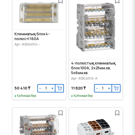
Клеммалық блок 4-
полюсті 160А
Арт: IKB04050--
4-полюстық клеммалық
блок 100А, 2х25мм.кв,
5х6мм.кв
Арт: IKBC4016-A
50 410 ₸
11 820 ₸
−
+
−
+
Қоймада бар
Қоймада бар