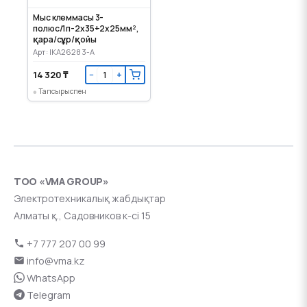
Мыс клеммасы 3-
полюс/1п-2х35+2х25мм²,
қара/сұр/қойы
Арт: IKA26283-A
14 320 ₸
−
+
Тапсырыспен
ТОО «VMA GROUP»
Электротехникалық жабдықтар
Алматы қ., Садовников к-сі 15
+7 777 207 00 99
info@vma.kz
WhatsApp
Telegram