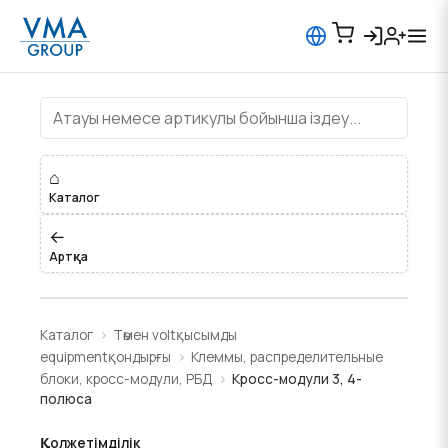
Кросс-модули 3, 4-полюса
⌂
Каталог
←
Артқа
Каталог
Төмен voltқысымды
equipmentқондырғы
Клеммы, распределительные
блоки, кросс-модули, РБД
Кросс-модули 3, 4-
полюса
Қолжетімділік