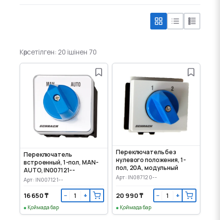
Көрсетілген: 20 ішінен 70
Переключатель без
Переключатель
нулевого положения, 1-
встроенный, 1-пол, MAN-
пол, 20А, модульный
AUTO, IN007121--
Арт: IN087120--
Арт: IN007121--
16 650 ₸
20 990 ₸
−
+
−
+
Қоймада бар
Қоймада бар