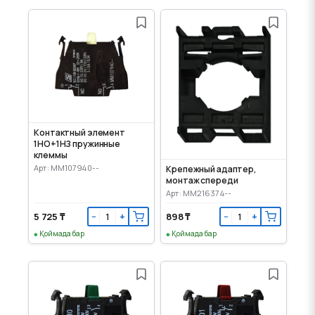
Контактный элемент
1НО+1НЗ пружинные
клеммы
Арт: MM107940--
Крепежный адаптер,
монтаж спереди
Арт: MM216374--
5 725 ₸
898 ₸
−
+
−
+
Қоймада бар
Қоймада бар