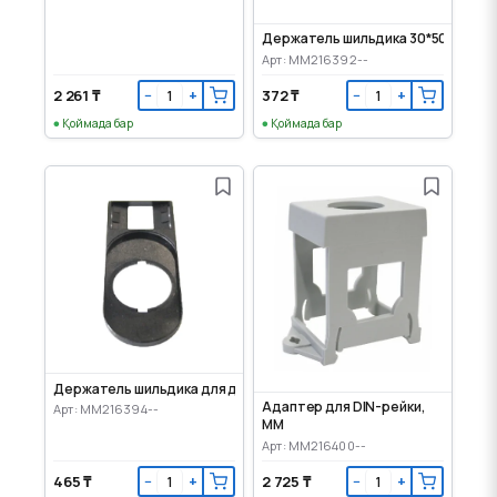
Держатель шильдика 30*50мм, без
Арт: MM216392--
2 261 ₸
372 ₸
−
+
−
+
Қоймада бар
Қоймада бар
Держатель шильдика для двойной кнопки, без шильдика
Адаптер для DIN-рейки,
Арт: MM216394--
MM
Арт: MM216400--
465 ₸
2 725 ₸
−
+
−
+