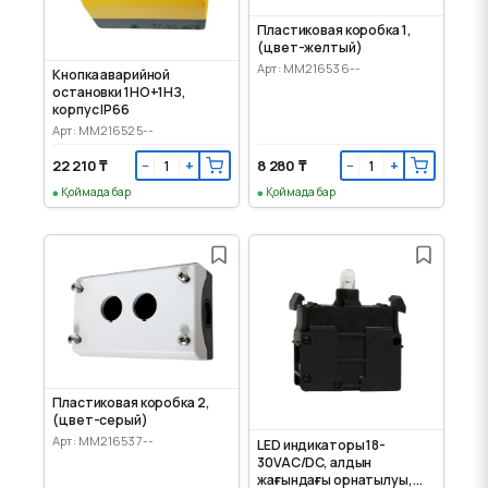
Пластиковая коробка 1,
(цвет-желтый)
Арт: MM216536--
Кнопка аварийной
остановки 1НО+1НЗ,
корпус IP66
Арт: MM216525--
22 210 ₸
8 280 ₸
−
+
−
+
Қоймада бар
Қоймада бар
Пластиковая коробка 2,
(цвет-серый)
Арт: MM216537--
LED индикаторы 18-
30VAC/DC, алдын
жағындағы орнатылуы,