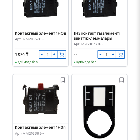
Контактный элемент 1НО винтовые клеммы
1НЗ контактты элементі
винттік клеммалары
Арт: MM216376--
Арт: MM216378--
1 874 ₸
--
−
+
−
+
Қоймада бар
Қоймада бар
Контактный элемент 1НЗ пружинные клеммы
Арт: MM216385--