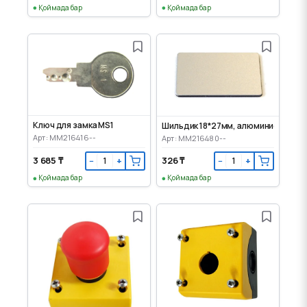
Қоймада бар
Қоймада бар
Ключ для замка MS1
Шильдик 18*27мм, алюминиевый, п
Арт: MM216416--
Арт: MM216480--
3 685 ₸
326 ₸
−
+
−
+
Қоймада бар
Қоймада бар