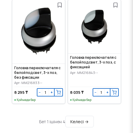
Головка переключателя с
белой подсвет, 3-х поз, с
фиксацией
Головка переключателя с
белой подсвет, 3-х поз,
Арт: MM216843--
без фиксации
Арт: MM216833--
8 295 ₸
8 035 ₸
−
+
−
+
Қоймада бар
Қоймада бар
Келесі →
Бет 1 ішінен 4