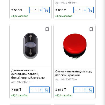
жасыл
Арт: MM216559--
9 550 ₸
3 886 ₸
−
+
−
+
Қоймада бар
Қоймада бар
Двойная кнопка с
Сигнагнальный идикатор,
сигнальной лампой,
плоский, красный
белый/черный, стрелки
Арт: MM216772--
Арт: MM216710--
7 615 ₸
2 679 ₸
−
+
−
+
Қоймада бар
Қоймада бар