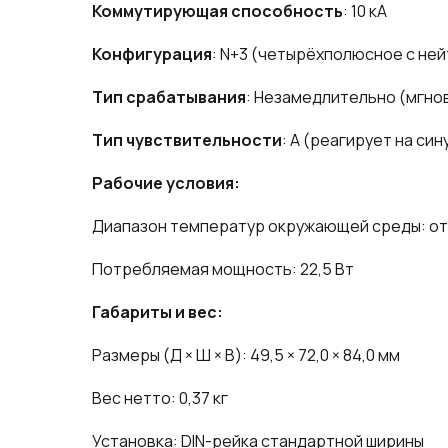
Коммутирующая способность
: 10 кА
Конфигурация
: N+3 (четырёхполюсное с не
Тип срабатывания
: Незамедлительно (мгно
Тип чувствительности
: A (реагирует на с
Рабочие условия:
Диапазон температур окружающей среды: от
Потребляемая мощность: 22,5 Вт
Габариты и вес:
Размеры (Д × Ш × В): 49,5 × 72,0 × 84,0 мм
Вес нетто: 0,37 кг
Установка: DIN-рейка стандартной ширины