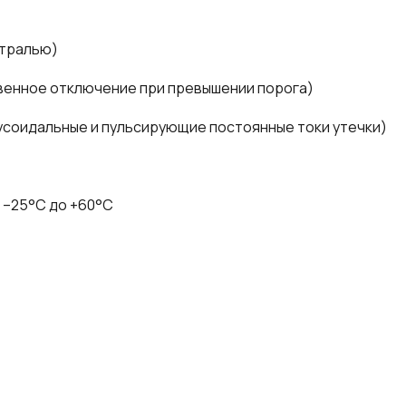
йтралью)
венное отключение при превышении порога)
инусоидальные и пульсирующие постоянные токи утечки)
 –25°C до +60°C