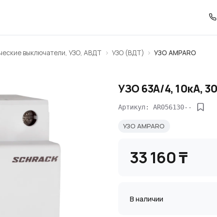
ческие выключатели, УЗО, АВДТ
УЗО (ВДТ)
УЗО AMPARO
УЗО 63А/4, 10кА, 3
Артикул: AR056130--
УЗО AMPARO
33 160 ₸
В наличии