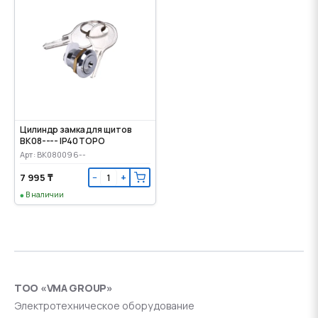
Цилиндр замка для щитов
BK08---- IP40 TOPO
Арт: BK080096--
7 995 ₸
−
+
В наличии
ТОО «VMA GROUP»
Электротехническое оборудование