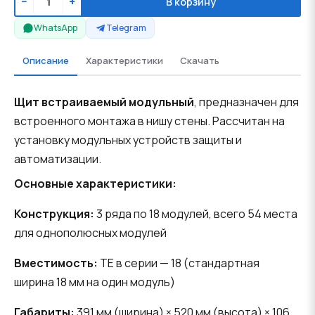
−
+
В корзину
WhatsApp
Telegram
Описание
Характеристики
Скачать
Щит встраиваемый модульный
, предназначен для
встроенного монтажа в нишу стены. Рассчитан на
установку модульных устройств защиты и
автоматизации.
Основные характеристики:
Конструкция:
3 ряда по 18 модулей, всего 54 места
для однополюсных модулей
Вместимость:
TE в серии — 18 (стандартная
ширина 18 мм на один модуль)
Габариты:
391 мм (ширина) × 520 мм (высота) × 106