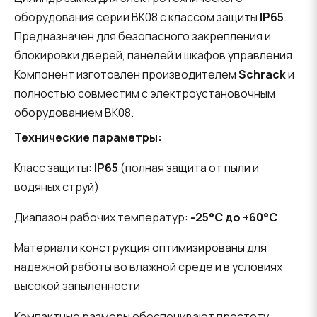
оборудования серии BK08 с классом защиты
IP65
.
Предназначен для безопасного закрепления и
блокировки дверей, панелей и шкафов управления.
Компонент изготовлен производителем
Schrack
и
полностью совместим с электроустановочным
оборудованием BK08.
Технические параметры:
Класс защиты:
IP65
(полная защита от пыли и
водяных струй)
Диапазон рабочих температур:
-25°C до +60°C
Материал и конструкция оптимизированы для
надежной работы во влажной среде и в условиях
высокой запыленности
Компактные размеры обеспечивают простоту