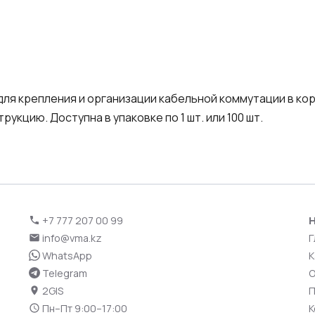
ля крепления и организации кабельной коммутации в кор
укцию. Доступна в упаковке по 1 шт. или 100 шт.
+7 777 207 00 99
Н
info@vma.kz
Г
WhatsApp
К
Telegram
О
2GIS
П
Пн–Пт 9:00–17:00
К