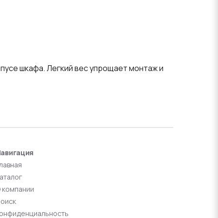
пусе шкафа. Легкий вес упрощает монтаж и
авигация
лавная
аталог
 компании
оиск
онфиденциальность