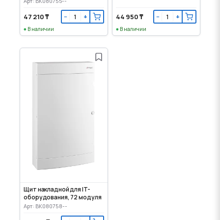
Арт: BK080755--
47 210 ₸
44 950 ₸
−
+
−
+
В наличии
В наличии
Щит накладной для IT-
оборудования, 72 модуля
Арт: BK080758--