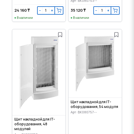
Арт: BK080753--
24 160 ₸
35 120 ₸
−
+
−
+
В наличии
В наличии
Щит накладной для IT-
оборудования, 54 модуля
Арт: BK080757--
Щит накладной для IT-
оборудования, 48
модулей