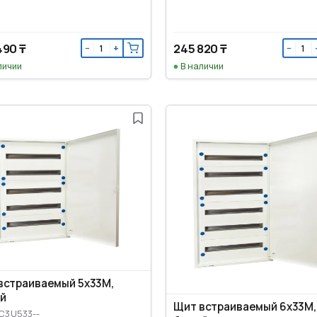
490 ₸
245 820 ₸
−
+
−
личии
В наличии
встраиваемый 5x33M,
й
Щит встраиваемый 6x33M,
LC3U533--