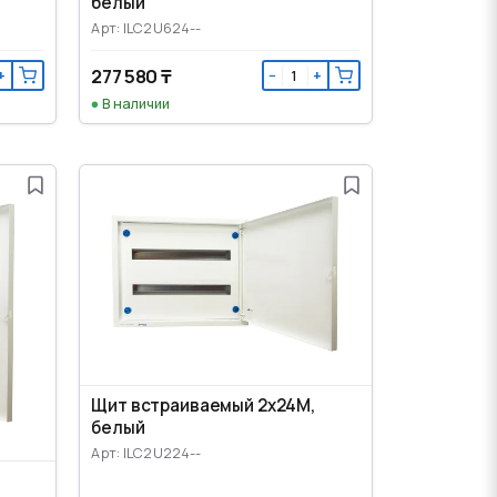
белый
Арт: ILC2U624--
277 580 ₸
+
−
+
В наличии
Щит встраиваемый 2x24M,
белый
Арт: ILC2U224--