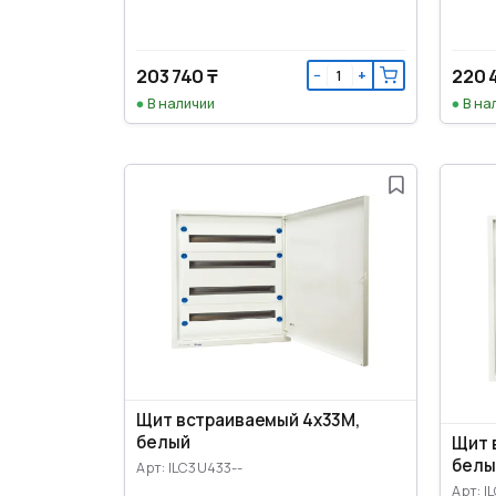
203 740 ₸
220 
−
+
В наличии
В на
Щит встраиваемый 4x33M,
белый
Щит 
белы
Арт: ILC3U433--
Арт: I