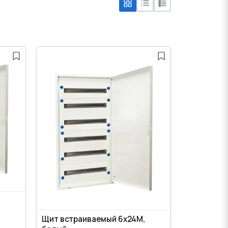
Щит встраиваемый 6х24М,