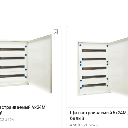
встраиваемый 4x24M,
Щит встраиваемый 5x24M,
й
белый
LC2U424--
Арт: ILC2U524--