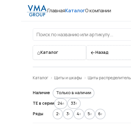
Главная
Каталог
О компании
Щиты встраиваемые 72-19
⌂
←
Каталог
Назад
Каталог
Щиты и шкафы
Щиты распределител
Наличие
Только в наличии
TE в серии
24
33
5
3
Ряды
2
3
4
5
6
1
1
2
2
2