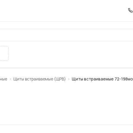
8мод MODUL160
ьные
Щиты встраиваемые (ЩРВ)
Щиты встраиваемые 72-198м