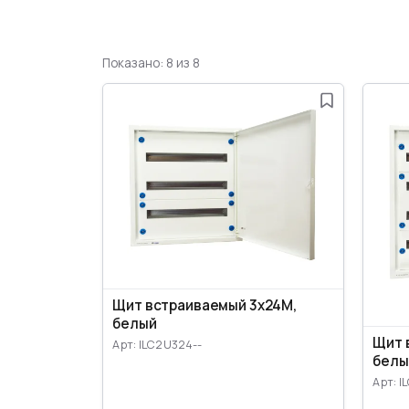
Показано: 8 из 8
Щит встраиваемый 3x24M,
белый
Щит 
Арт: ILC2U324--
белы
Арт: I