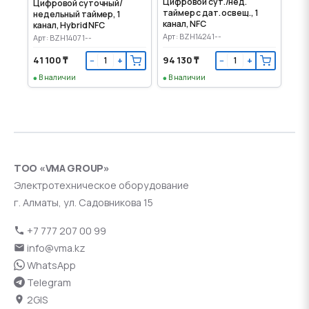
Цифровой сут./нед.
Цифровой суточный/
таймер с дат. освещ., 1
недельный таймер, 1
канал, NFC
канал, Hybrid NFC
Арт: BZH14241--
Арт: BZH14071--
41 100 ₸
94 130 ₸
−
+
−
+
В наличии
В наличии
ТОО «VMA GROUP»
Электротехническое оборудование
г. Алматы, ул. Садовникова 15
+7 777 207 00 99
info@vma.kz
WhatsApp
Telegram
2GIS