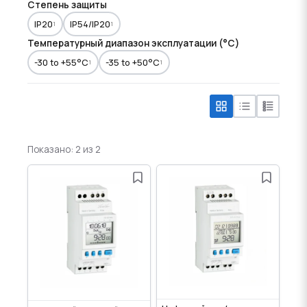
Степень защиты
IP20
IP54/IP20
1
1
Температурный диапазон эксплуатации (°C)
-30 to +55°C
-35 to +50°C
1
1
Показано: 2 из 2