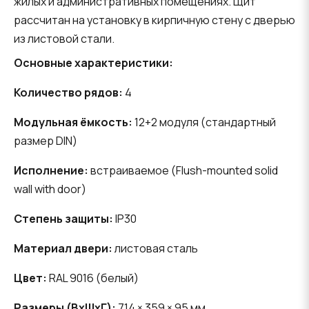
жилых и административных помещениях. Щит
рассчитан на установку в кирпичную стену с дверью
из листовой стали.
Основные характеристики:
Количество рядов:
4
Модульная ёмкость:
12+2 модуля (стандартный
размер DIN)
Исполнение:
встраиваемое (Flush-mounted solid
wall with door)
Степень защиты:
IP30
Материал двери:
листовая сталь
Цвет:
RAL 9016 (белый)
Размеры (ВхШхГ):
714 × 359 × 95 мм