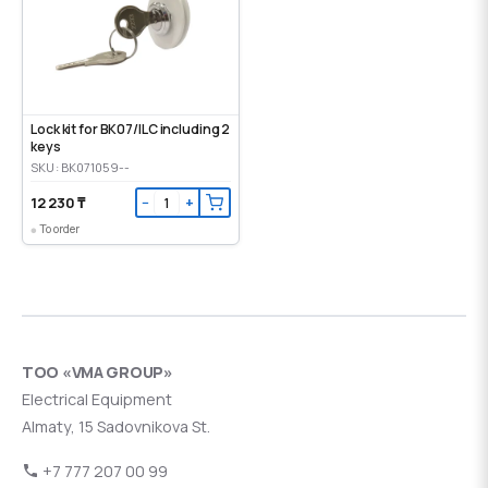
Lock kit for BK07/ILC including 2
keys
SKU: BK071059--
12 230 ₸
−
+
To order
ТОО «VMA GROUP»
Electrical Equipment
Almaty, 15 Sadovnikova St.
+7 777 207 00 99