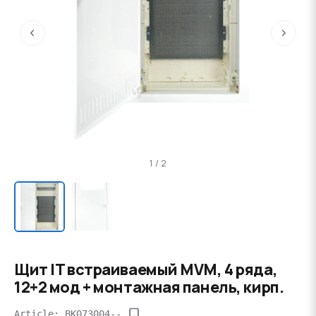
‹
›
1 / 2
Щит IT встраиваемый MVM, 4 ряда,
12+2 мод + монтажная панель, кирп.
Article: BK073004--