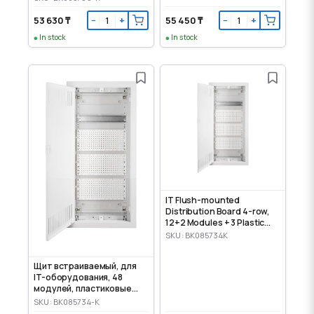
53 630 ₸
55 450 ₸
−
+
−
+
In stock
In stock
IT Flush-mounted
Distribution Board 4-row,
12+2 Modules + 3 Plastic
Mounting Panels
SKU: BK085734K
Щит встраиваемый, для
IT-оборудования, 48
модулей, пластиковые
панели
SKU: BK085734-K