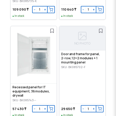
панели
SKU: BK085735-K
109 090 ₸
110 640 ₸
−
+
−
+
In stock
In stock
NO PHOTO
Door and frame for panel,
2-row, 12+2 modules + 1
mounting panel
SKU: BK085702-F
Recessed panel for IT
equipment, 36 modules,
drywall
SKU: BK085743--
57 430 ₸
29 650 ₸
−
+
−
+
In stock
In stock