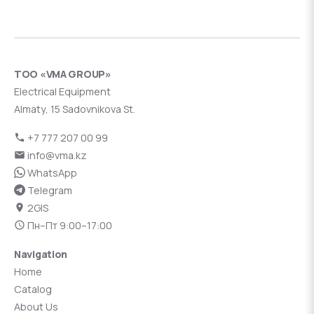
ТОО «VMA GROUP»
Electrical Equipment
Almaty, 15 Sadovnikova St.
+7 777 207 00 99
info@vma.kz
WhatsApp
Telegram
2GIS
Пн–Пт 9:00–17:00
Navigation
Home
Catalog
About Us