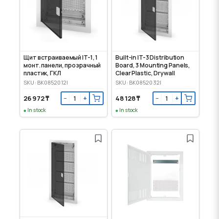
Щит встраиваемый IT-1, 1
Built-in IT-3 Distribution
монт. панели, прозрачный
Board, 3 Mounting Panels,
пластик, ГКЛ
Clear Plastic, Drywall
SKU: BK0852012I
SKU: BK0852032I
26 972 ₸
48 128 ₸
−
+
−
+
In stock
In stock