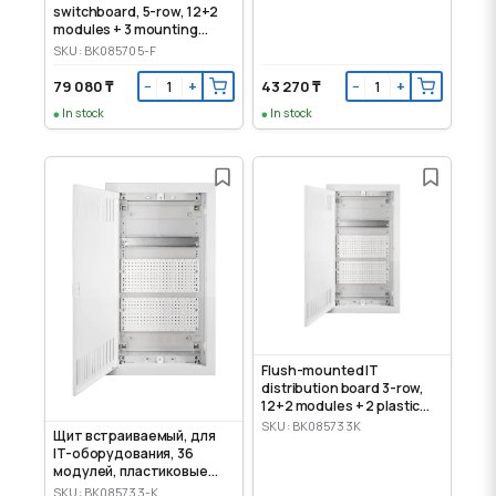
switchboard, 5-row, 12+2
modules + 3 mounting
panels
SKU: BK085705-F
79 080 ₸
43 270 ₸
−
+
−
+
In stock
In stock
Flush-mounted IT
distribution board 3-row,
12+2 modules + 2 plastic
mounting panels
SKU: BK085733K
Щит встраиваемый, для
IT-оборудования, 36
модулей, пластиковые
панели
SKU: BK085733-K