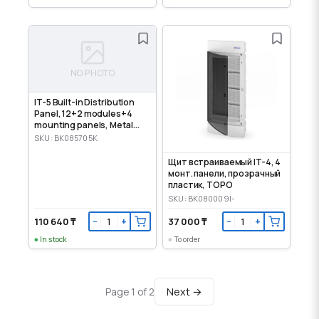
NO PHOTO
IT-5 Built-in Distribution
Panel, 12+2 modules+4
mounting panels, Metal
door
SKU: BK085705K
Щит встраиваемый IT-4, 4
монт. панели, прозрачный
пластик, TOPO
SKU: BK080009I-
110 640 ₸
37 000 ₸
−
+
−
+
In stock
To order
Next →
Page 1 of 2