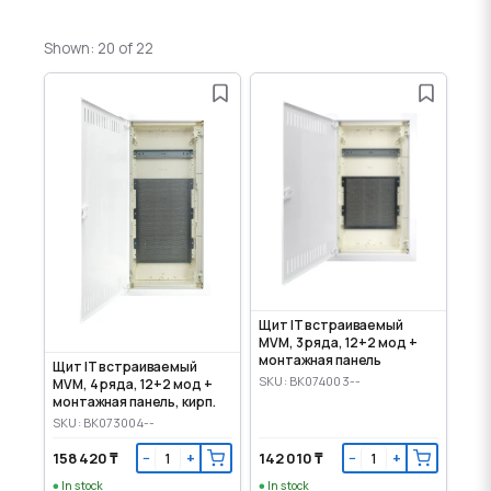
Shown: 20 of 22
Щит IT встраиваемый
MVM, 3 ряда, 12+2 мод +
монтажная панель
Щит IT встраиваемый
SKU: BK074003--
MVM, 4 ряда, 12+2 мод +
монтажная панель, кирп.
SKU: BK073004--
158 420 ₸
142 010 ₸
−
+
−
+
In stock
In stock