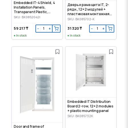
Embedded IT-4 Shield, 4
Дверь и рама щита IT, 2-
Installation Panels,
рядн., 12+2 модулей +
Transparent Plastic,
пластиковая монтажная
Drywall
SKU: BK0852042I
панель
SKU: BK085702-K
59 217 ₸
31 320 ₸
−
+
−
+
In stock
In stock
Embedded IT Distribution
Board 2-row, 12+2 modules
+ plastic mounting panel
SKU: BK085732K
Door and frame of