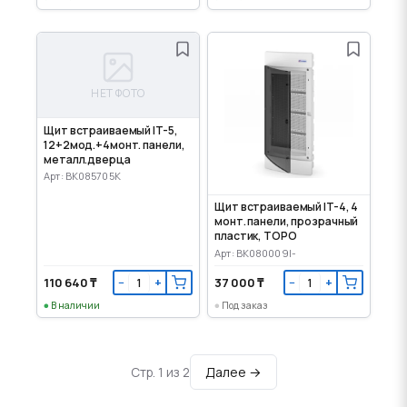
НЕТ ФОТО
Щит встраиваемый IT-5,
12+2мод.+4монт. панели,
металл.дверца
Арт: BK085705K
Щит встраиваемый IT-4, 4
монт. панели, прозрачный
пластик, TOPO
Арт: BK080009I-
110 640 ₸
37 000 ₸
−
+
−
+
В наличии
Под заказ
Далее →
Стр. 1 из 2