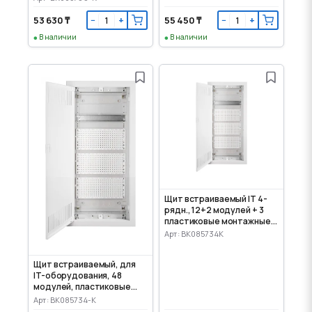
53 630 ₸
55 450 ₸
−
+
−
+
В наличии
В наличии
Щит встраиваемый IT 4-
рядн., 12+2 модулей + 3
пластиковые монтажные
панели
Арт: BK085734K
Щит встраиваемый, для
IT-оборудования, 48
модулей, пластиковые
панели
Арт: BK085734-K