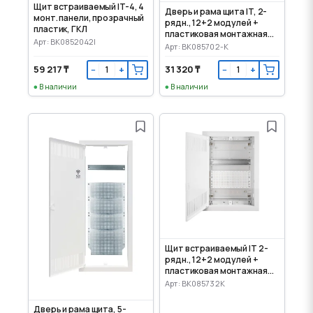
Щит встраиваемый IT-4, 4
Дверь и рама щита IT, 2-
монт. панели, прозрачный
рядн., 12+2 модулей +
пластик, ГКЛ
пластиковая монтажная
Арт: BK0852042I
панель
Арт: BK085702-K
59 217 ₸
31 320 ₸
−
+
−
+
В наличии
В наличии
Щит встраиваемый IT 2-
рядн., 12+2 модулей +
пластиковая монтажная
панель
Арт: BK085732K
Дверь и рама щита, 5-