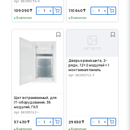
панели
Арт: BK085735-K
109 090 ₸
110 640 ₸
−
+
−
+
В наличии
В наличии
НЕТ ФОТО
Дверь и рама щита, 2-
рядн., 12+2 модулей + 1
монтажная панель
Арт: BK085702-F
Щит встраиваемый, для
IT-оборудования, 36
модулей, ГКЛ
Арт: BK085743--
57 430 ₸
29 650 ₸
−
+
−
+
В наличии
В наличии