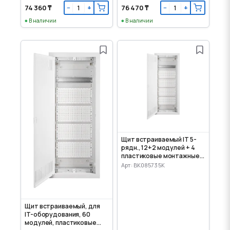
74 360 ₸
76 470 ₸
−
+
−
+
В наличии
В наличии
Щит встраиваемый IT 5-
рядн., 12+2 модулей + 4
пластиковые монтажные
панели
Арт: BK085735K
Щит встраиваемый, для
IT-оборудования, 60
модулей, пластиковые