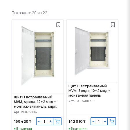
Показано: 20 из 22
Щит IT встраиваемый
MVM, 3 ряда, 12+2 мод +
монтажная панель
Щит IT встраиваемый
Арт: BK074003--
MVM, 4 ряда, 12+2 мод +
монтажная панель, кирп.
Арт: BK073004--
158 420 ₸
142 010 ₸
−
+
−
+
В наличии
В наличии