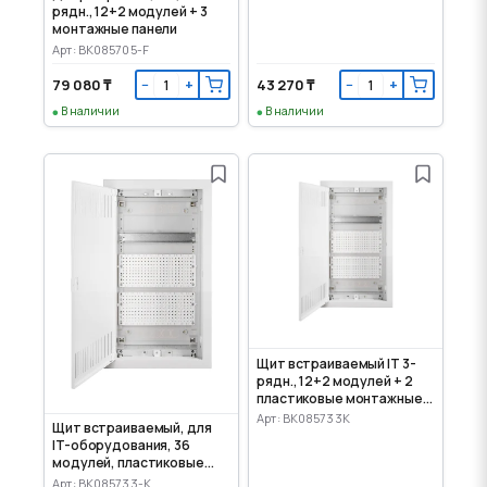
рядн., 12+2 модулей + 3
монтажные панели
Арт: BK085705-F
79 080 ₸
43 270 ₸
−
+
−
+
В наличии
В наличии
Щит встраиваемый IT 3-
рядн., 12+2 модулей + 2
пластиковые монтажные
панели
Арт: BK085733K
Щит встраиваемый, для
IT-оборудования, 36
модулей, пластиковые
панели
Арт: BK085733-K