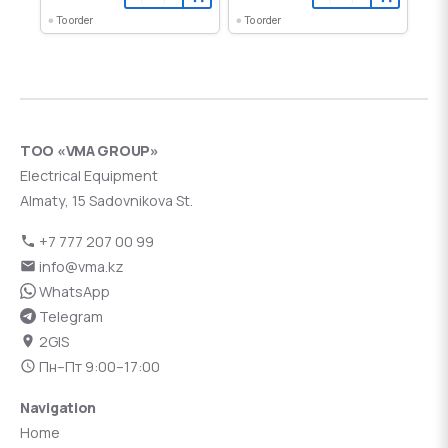
To order
To order
ТОО «VMA GROUP»
Electrical Equipment
Almaty, 15 Sadovnikova St.
+7 777 207 00 99
info@vma.kz
WhatsApp
Telegram
2GIS
Пн–Пт 9:00–17:00
Navigation
Home