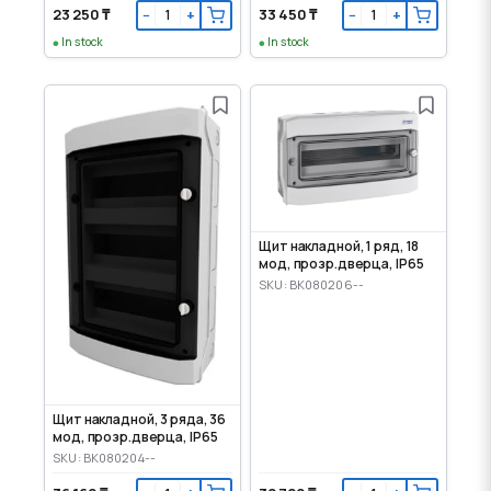
23 250 ₸
33 450 ₸
−
+
−
+
In stock
In stock
Щит накладной, 1 ряд, 18
мод, прозр.дверца, IP65
SKU: BK080206--
Щит накладной, 3 ряда, 36
мод, прозр.дверца, IP65
SKU: BK080204--