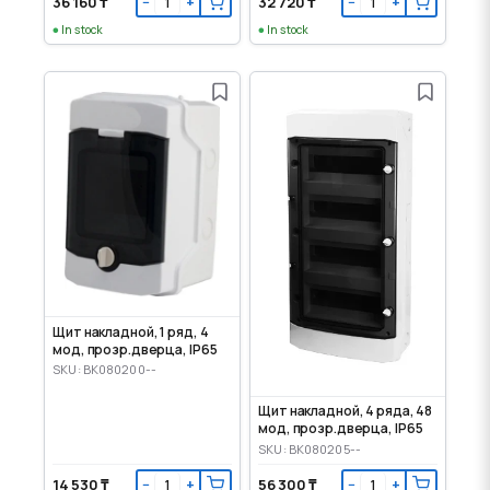
36 160 ₸
32 720 ₸
−
+
−
+
In stock
In stock
Щит накладной, 1 ряд, 4
мод, прозр.дверца, IP65
SKU: BK080200--
Щит накладной, 4 ряда, 48
мод, прозр.дверца, IP65
SKU: BK080205--
14 530 ₸
56 300 ₸
−
+
−
+