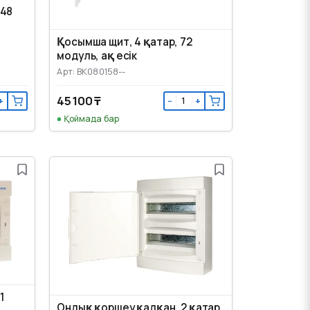
 48
Қосымша щит, 4 қатар, 72
модуль, ақ есік
Арт: BK080158--
45 100 ₸
+
−
+
Қоймада бар
1
Ондық қоршеу қалқан, 2 қатар,