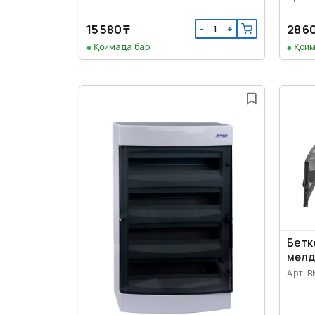
15 580 ₸
28 6
−
+
Қоймада бар
Қойм
Бетке
мөлді
Арт: B