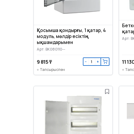
Бетк
Қосымша қондырғы, 1 қатар, 4
қатар
модуль, мөлдір есіктің
Арт: B
ықшамдарымен
Арт: BK080110--
9 815 ₸
11 13
−
+
Тапсырыспен
Тап