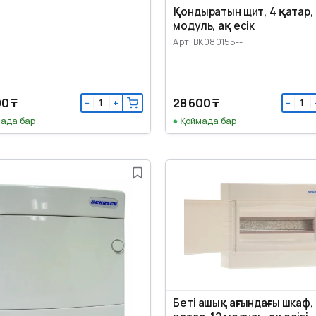
Қондыратын щит, 4 қатар,
модуль, ақ есік
Арт: BK080155--
00 ₸
28 600 ₸
−
+
−
ада бар
Қоймада бар
Беті ашық ағындағы шкаф, 