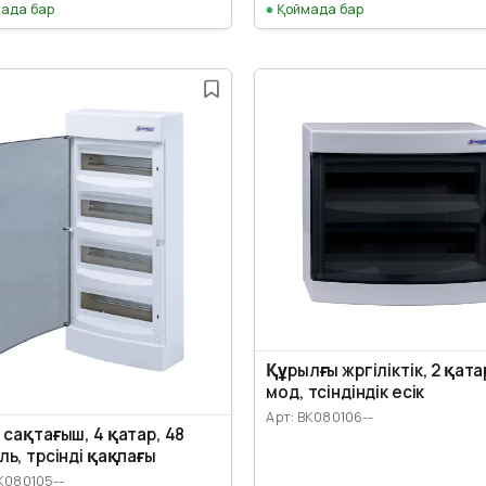
ада бар
Қоймада бар
Құрылғы жүргіліктік, 2 қата
мод, түсіндіндік есік
Арт: BK080106--
 сақтағыш, 4 қатар, 48
ь, түрсінді қақпағы
K080105--