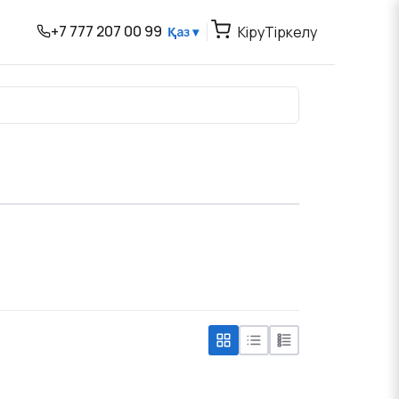
+7 777 207 00 99
Кіру
Тіркелу
Қаз ▾