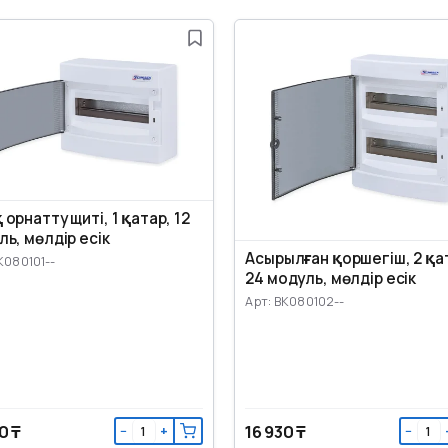
орнатту щиті, 1 қатар, 12
ь, мөлдір есік
Асырылған қоршегіш, 2 қа
K080101--
24 модуль, мөлдір есік
Арт: BK080102--
0 ₸
16 930 ₸
−
+
−