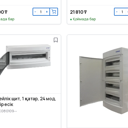
00 ₸
21 810 ₸
−
+
−
ада бар
Қоймада бар
йлік щит, 1 қатар, 24 мод,
р есік
K080109--