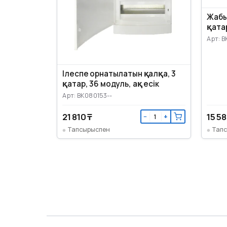
Жабы
қатар
Арт: B
Ілеспе орнатылатын қалқа, 3
қатар, 36 модуль, ақ есік
Арт: BK080153--
21 810 ₸
15 58
−
+
Тапсырыспен
Тап