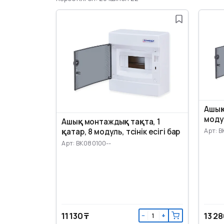
Ашық 
модул
Ашық монтаждық тақта, 1
Арт: B
қатар, 8 модуль, түсінік есігі бар
Арт: BK080100--
11 130 ₸
13 28
−
+