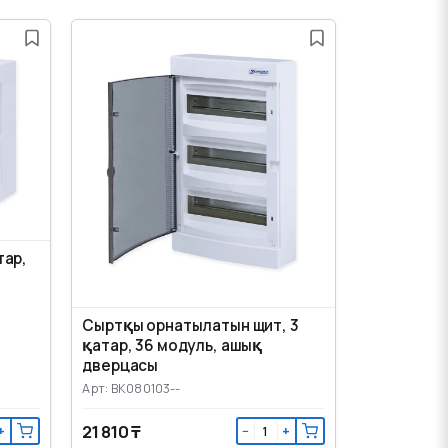
тар,
Сыртқы орнатылатын щит, 3
қатар, 36 модуль, ашық
дверцасы
Арт: BK080103--
21 810 ₸
+
−
+