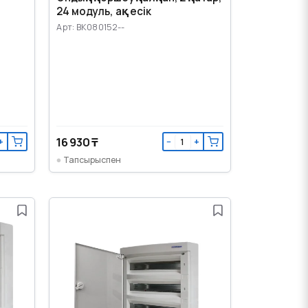
24 модуль, ақ есік
Арт: BK080152--
16 930 ₸
+
−
+
Тапсырыспен