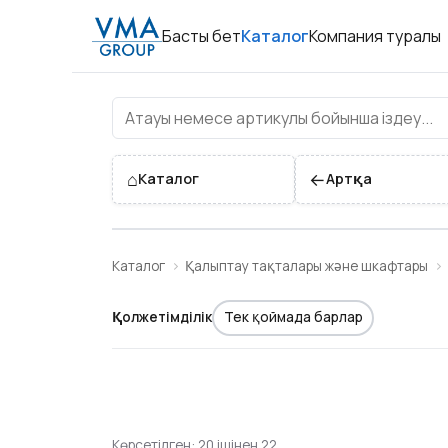
Басты бет
Каталог
Компания туралы
⌂
←
Каталог
Артқа
Каталог
Қалыптау тақталары және шкафтары
Қолжетімділік
Тек қоймада барлар
Көрсетілген: 20 ішінен 22