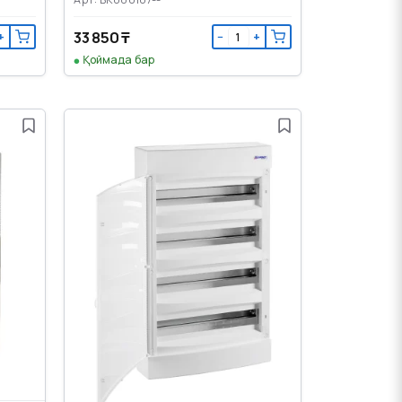
33 850 ₸
+
−
+
Қоймада бар