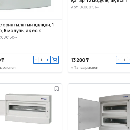
қатар, 12 модуль, ақ есігі
Арт: BK080151--
е орнатылатын қалқан, 1
, 8 модуль, ақ есік
K080150--
0 ₸
13 280 ₸
−
+
−
сырыспен
Тапсырыспен