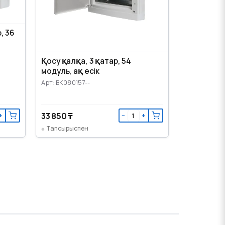
, 36
Қосу қалқа, 3 қатар, 54
модуль, ақ есік
Арт: BK080157--
33 850 ₸
+
−
+
Тапсырыспен