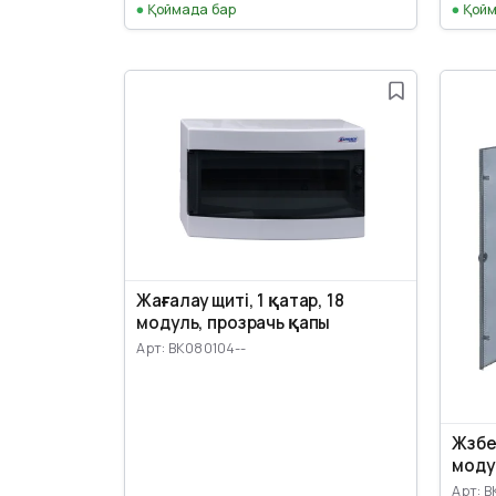
Қоймада бар
Қойм
Жағалау щиті, 1 қатар, 18
модуль, прозрачь қапы
Арт: BK080104--
Жүзбе
модул
Арт: B