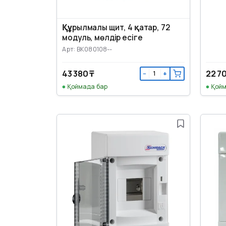
Құрылмалы щит, 4 қатар, 72
модуль, мөлдір есіге
Арт: BK080108--
43 380 ₸
22 7
−
+
Қоймада бар
Қойм