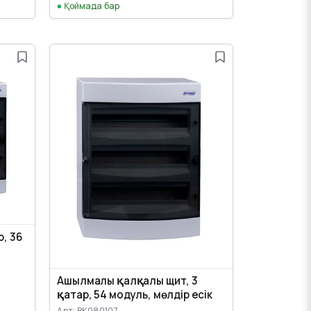
Қоймада бар
р, 36
Ашылмалы қалқалы щит, 3
қатар, 54 модуль, мөлдір есік
Арт: BK080107--