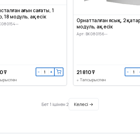
сталған ағын сағаты, 1
, 18 модуль, ақ есік
Орнатталған ясық, 2 қатар
K080154--
модуль, ақ есік
Арт: BK080156--
0 ₸
21 810 ₸
−
+
−
сырыспен
Тапсырыспен
Келесі →
Бет 1 ішінен 2