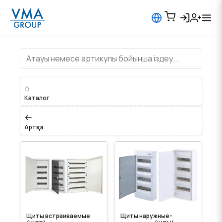
Түлік құралы шкафтары
⌂
Каталог
←
Артқа
Щиты встраиваемые
Щиты наружные-