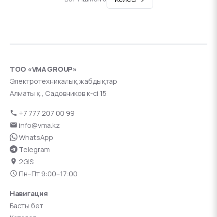
ТОО «VMA GROUP»
Электротехникалық жабдықтар
Алматы қ., Садовников к-сі 15
+7 777 207 00 99
info@vma.kz
WhatsApp
Telegram
2GIS
Пн–Пт 9:00–17:00
Навигация
Басты бет