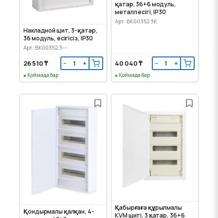
қатар, 36+6 модуль,
металл есігі, IP30
Арт: BK003523K
Накладной щит, 3-қатар,
36 модуль, есігісіз, IP30
Арт: BK003523--
26 510 ₸
40 040 ₸
−
+
−
+
Қоймада бар
Қоймада бар
Қабырғаға құрылмалы
Қондырмалы қалқан, 4-
KVM щиті, 3 қатар, 36+6