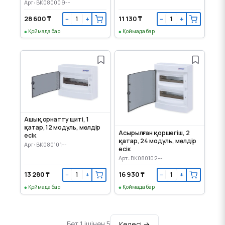
Арт: BK080009--
28 600 ₸
11 130 ₸
−
+
−
+
Қоймада бар
Қоймада бар
Ашық орнатту щиті, 1
қатар, 12 модуль, мөлдір
Асырылған қоршегіш, 2
есік
қатар, 24 модуль, мөлдір
Арт: BK080101--
есік
Арт: BK080102--
13 280 ₸
16 930 ₸
−
+
−
+
Қоймада бар
Қоймада бар
Келесі →
Бет 1 ішінен 5