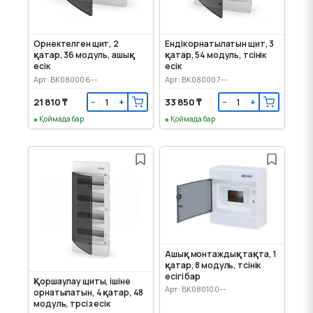
Орнектелген щит, 2
Ендік орнатылатын щит, 3
қатар, 36 модуль, ашық
қатар, 54 модуль, түсінік
есік
есік
Арт: BK080006--
Арт: BK080007--
21 810 ₸
33 850 ₸
−
+
−
+
Қоймада бар
Қоймада бар
Ашық монтаждық тақта, 1
қатар, 8 модуль, түсінік
есігі бар
Қоршаулау щиты, ішіне
Арт: BK080100--
орнатылатын, 4 қатар, 48
модуль, түрсіз есік