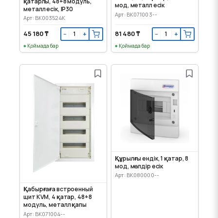
қатарлы, 48+8 модуль,
мод, металл есік
металл есік, IP30
Арт: BK071003--
Арт: BK003524K
45 180 ₸
81 480 ₸
−
+
−
+
Қоймада бар
Қоймада бар
Құрылғы ендік, 1 қатар, 8
мод, мөлдір есік
Арт: BK080000--
Қабырғаға встроенный
щит KVM, 4 қатар, 48+8
модуль, металл қапы
Арт: BK071004--