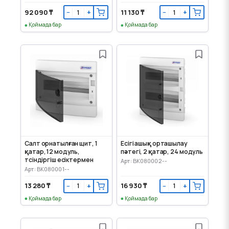
92 090 ₸
11 130 ₸
−
+
−
+
Қоймада бар
Қоймада бар
Салт орнатылған щит, 1
Есігі ашық орташылау
қатар, 12 модуль,
пәтегі, 2 қатар, 24 модуль
түсіндіргіш есіктермен
Арт: BK080002--
Арт: BK080001--
13 280 ₸
16 930 ₸
−
+
−
+
Қоймада бар
Қоймада бар