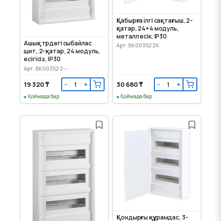
Қабырға ілгі сақтағыш, 2-
қатар, 24+4 модуль,
металл есік, IP30
Ашық түрдегі сыбайлас
Арт: BK003522K
щит, 2-қатар, 24 модуль,
есігісіз, IP30
Арт: BK003522--
19 320 ₸
30 680 ₸
−
+
−
+
Қоймада бар
Қоймада бар
Қондырғы құрамдас, 3-