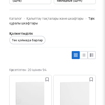
(ЩРВ)
накладные (ЩРН)
Каталог
Қалыптау тақталары және шкафтары
Түлік
құралы шкафтары
Қолжетімділік
Тек қоймада барлар
Көрсетілген: 20 ішінен 94