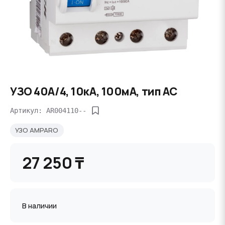
УЗО 40А/4, 10кА, 100мА, тип АС
Артикул: AR004110--
УЗО AMPARO
27 250 ₸
В наличии