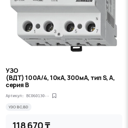
УЗО
(ВДТ) 100А/4, 10кА, 300мА, тип S, A,
серия B
Артикул: BC060130--
УЗО BC,BD
118 670 ₸