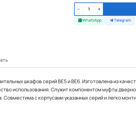
−
+
WhatsApp
Telegram
ать
ительных шкафов серий BE5 и BE6. Изготовлена из качес
ство использования. Служит компонентом муфты дверно
а. Совместима с корпусами указанных серий и легко мон