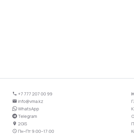
+7 777 207 00 99
Н
info@vma.kz
Г
WhatsApp
К
Telegram
О
2GIS
П
Пн–Пт 9:00–17:00
К