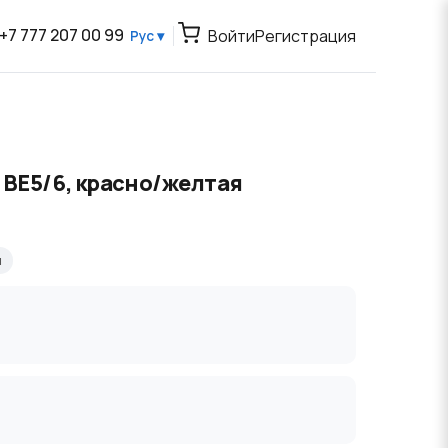
+7 777 207 00 99
Войти
Регистрация
Рус ▾
я BE5/6, красно/желтая
я