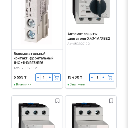
Автомат защиты
двигателя 0.43-1А/3 BE2
Арт: BE200100--
Вспомогательный
контакт, фронтальный
1НО+1НЗ BE5/BE6
Арт: BE082882--
5 555 ₸
15 430 ₸
−
+
−
+
В наличии
В наличии