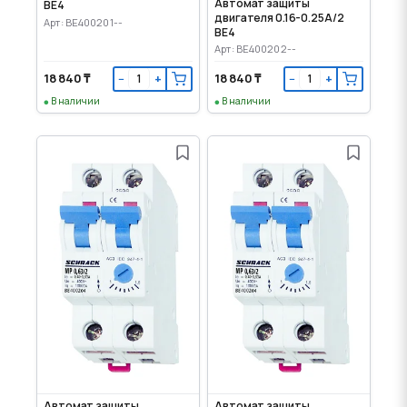
Автомат защиты
BE4
двигателя 0.16-0.25А/2
Арт: BE400201--
BE4
Арт: BE400202--
18 840 ₸
18 840 ₸
−
+
−
+
В наличии
В наличии
Автомат защиты
Автомат защиты