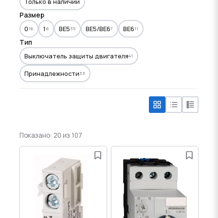
Только в наличии
Размер
0
1
BE5
BE5/BE6
BE6
16
6
35
7
11
Тип
Выключатель защиты двигателя
41
Принадлежности
33
Показано: 20 из 107