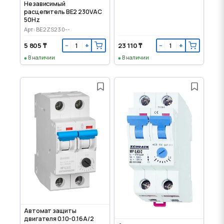
Независимый
расцепитель BE2 230VAC
50Hz
Арт: BE2ZS230--
5 805 ₸
23 110 ₸
−
+
−
+
В наличии
В наличии
Автомат защиты
двигателя 0.10-0.16А/2