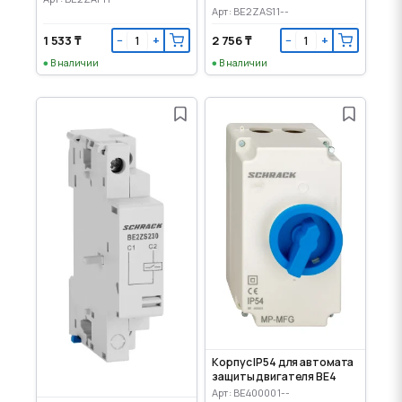
Арт: BE2ZAS11--
1 533 ₸
2 756 ₸
−
+
−
+
В наличии
В наличии
Корпус IP54 для автомата
защиты двигателя BE4
Арт: BE400001--