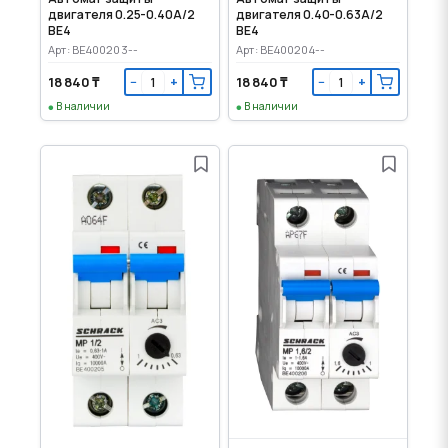
двигателя 0.25-0.40А/2
двигателя 0.40-0.63А/2
BE4
BE4
Арт: BE400203--
Арт: BE400204--
18 840 ₸
18 840 ₸
−
+
−
+
В наличии
В наличии