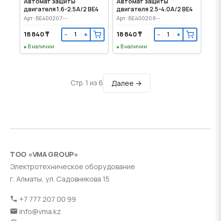
Автомат защиты
Автомат защиты
двигателя 1.6-2.5А/2 BE4
двигателя 2.5-4.0А/2 BE4
Арт: BE400207--
Арт: BE400208--
18 840 ₸
18 840 ₸
−
+
−
+
В наличии
В наличии
Далее →
Стр. 1 из 6
ТОО «VMA GROUP»
Электротехническое оборудование
г. Алматы, ул. Садовникова 15
+7 777 207 00 99
info@vma.kz