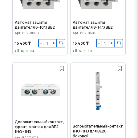
Автомат защиты
Автомат защиты
двигателя 6-10/3 BE2
двигателя 9-14/3 BE2
Арт: BE201000--
Арт: BE201400--
15 430 ₸
15 430 ₸
−
+
−
+
В наличии
В наличии
Дополнительный контакт,
Вспомогательный контакт
фронт. монтаж для BE2,
1НО+1НЗ для BE20,
1НО+1НЗ
боковой
Арт: BE2ZAF11--