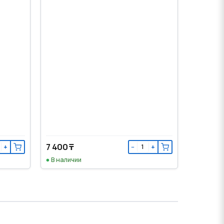
7 400 ₸
+
−
+
В наличии