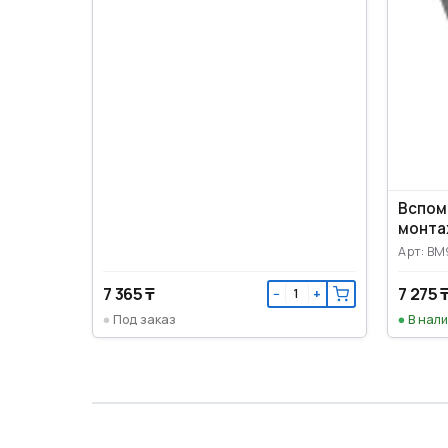
Вспомог
монта
Арт: BM
7 365 ₸
7 275 
−
+
Под заказ
В нал