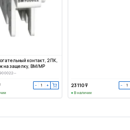
ательный контакт, 2 ПК,
ж на защелку, ВМ/МР
900022--
₸
23 110 ₸
−
+
−
ичии
В наличии