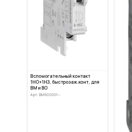
Вспомогательный контакт
1НО+1НЗ, быстрозаж.конт, для
ВМ и ВО
Арт: BM900001--