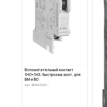
Вспомогательный контакт
1НО+1НЗ, быстрозаж.конт, для
ВМ и ВО
Арт: BM900001--