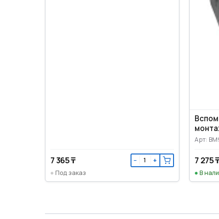
Вспомог
монта
Арт: BM
7 365 ₸
7 275 
−
+
Под заказ
В нал