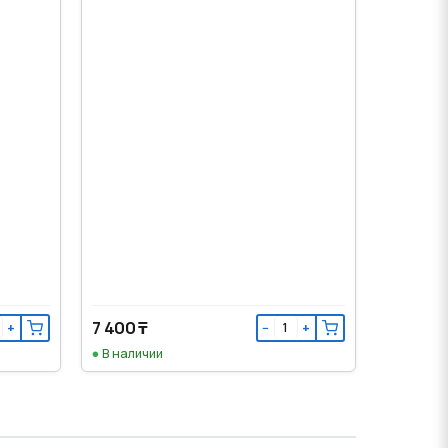
7 400 ₸
+
−
+
В наличии