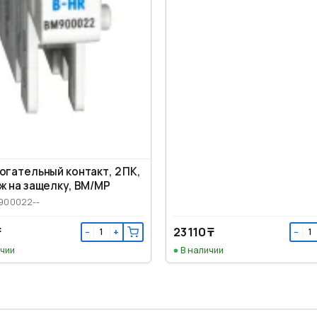
ательный контакт, 2 ПК,
ж на защелку, ВМ/МР
900022--
₸
23 110 ₸
−
+
−
ичии
В наличии