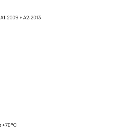
A1:2009 + A2:2013
о +70°C