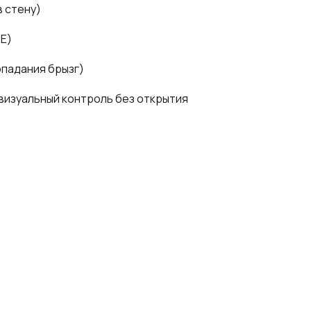
 стену)
TE)
опадания брызг)
визуальный контроль без открытия
)