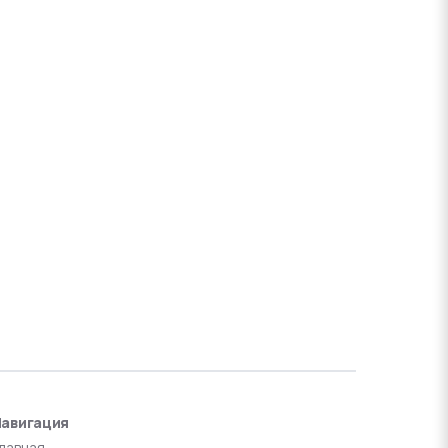
авигация
лавная