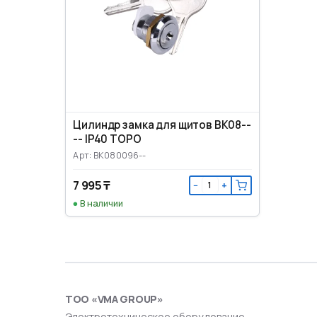
Цилиндр замка для щитов BK08--
-- IP40 TOPO
Арт: BK080096--
7 995 ₸
−
+
В наличии
ТОО «VMA GROUP»
Электротехническое оборудование