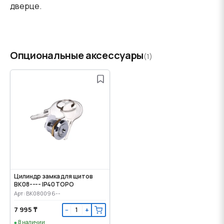
дверце.
Опциональные аксессуары
(1)
Цилиндр замка для щитов
BK08---- IP40 TOPO
Арт: BK080096--
7 995 ₸
−
+
В наличии