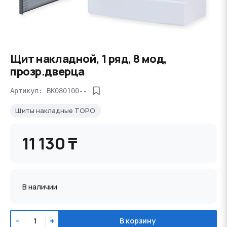
Щит накладной, 1 ряд, 8 мод,
прозр.дверца
Артикул: BK080100--
Щиты накладные TOPO
11 130 ₸
В наличии
−
+
В корзину