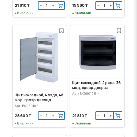
21 810 ₸
15 580 ₸
−
+
−
+
В наличии
В наличии
Щит накладной, 2 ряда, 36
мод, прозр.дверца
Арт: BK080106--
Щит накладной, 4 ряда, 48
мод, прозр.дверца
Арт: BK080105--
28 600 ₸
21 810 ₸
−
+
−
+
В наличии
В наличии