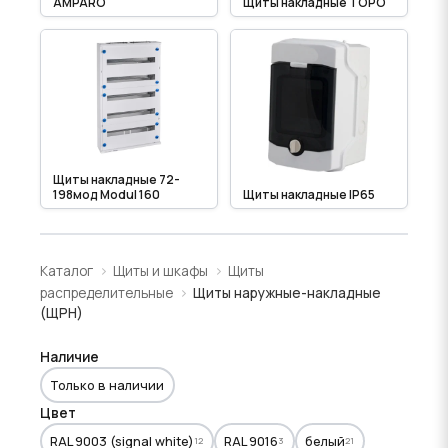
AMPARO
Щиты накладные TOPO
Щиты накладные 72-
198мод Modul 160
Щиты накладные IP65
Каталог
Щиты и шкафы
Щиты
распределительные
Щиты наружные-накладные
(ЩРН)
Наличие
Только в наличии
Цвет
RAL 9003 (signal white)
RAL 9016
белый
12
3
21