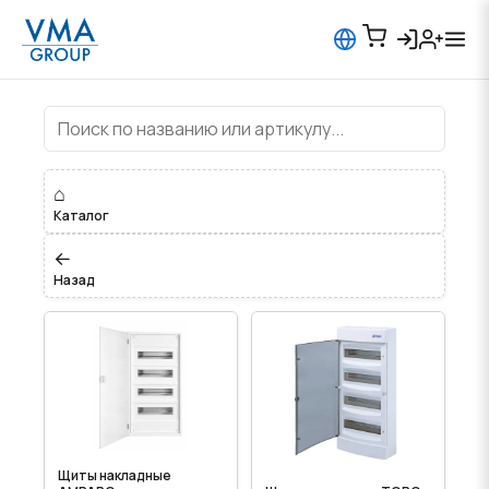
Щиты наружные-накладные (ЩР
⌂
Каталог
←
Назад
Щиты накладные