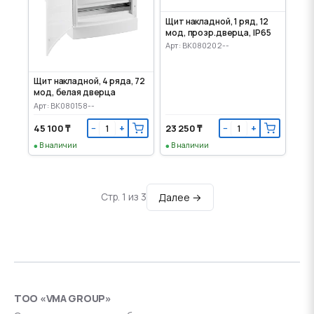
Щит накладной, 1 ряд, 12
мод, прозр.дверца, IP65
Арт: BK080202--
Щит накладной, 4 ряда, 72
мод, белая дверца
Арт: BK080158--
45 100 ₸
23 250 ₸
−
+
−
+
В наличии
В наличии
Далее →
Стр. 1 из 3
ТОО «VMA GROUP»