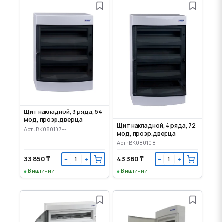
Щит накладной, 3 ряда, 54
мод, прозр.дверца
Щит накладной, 4 ряда, 72
Арт: BK080107--
мод, прозр.дверца
Арт: BK080108--
33 850 ₸
43 380 ₸
−
+
−
+
В наличии
В наличии