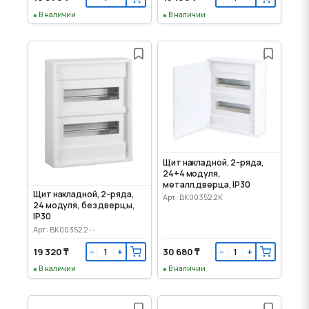
В наличии
В наличии
Щит накладной, 2-ряда,
24+4 модуля,
металл.дверца, IP30
Щит накладной, 2-ряда,
Арт: BK003522K
24 модуля, без дверцы,
IP30
Арт: BK003522--
19 320 ₸
30 680 ₸
−
+
−
+
В наличии
В наличии