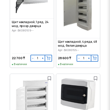
Щит накладной, 1 ряд, 24
мод, прозр.дверца
Арт: BK080109--
Щит накладной, 4 ряда, 48
мод, белая дверца
Арт: BK080155--
22 700 ₸
28 600 ₸
−
+
−
+
В наличии
В наличии