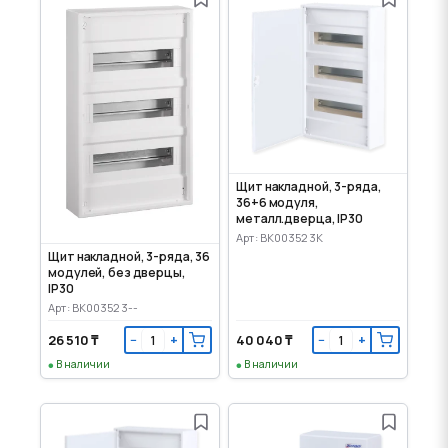
Щит накладной, 3-ряда,
36+6 модуля,
металл.дверца, IP30
Арт: BK003523K
Щит накладной, 3-ряда, 36
модулей, без дверцы,
IP30
Арт: BK003523--
26 510 ₸
40 040 ₸
−
+
−
+
В наличии
В наличии