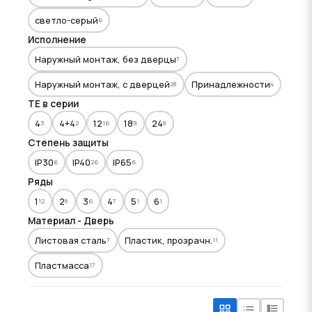
светло-серый
6
Исполнение
Наружный монтаж, без дверцы
7
Наружный монтаж, с дверцей
Принадлежности
28
4
TE в серии
4
4+4
12
18
24
3
2
16
9
8
Степень защиты
IP30
IP40
IP65
6
26
6
Ряды
1
2
3
4
5
6
12
8
6
7
1
1
Материал - Дверь
Листовая сталь
Пластик, прозрачн.
7
11
Пластмасса
17