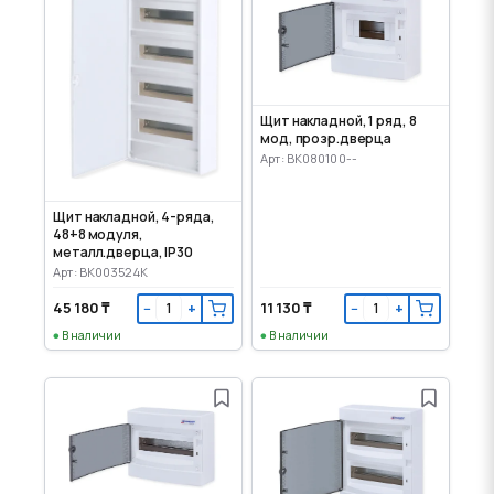
Щит накладной, 1 ряд, 8
мод, прозр.дверца
Арт: BK080100--
Щит накладной, 4-ряда,
48+8 модуля,
металл.дверца, IP30
Арт: BK003524K
45 180 ₸
11 130 ₸
−
+
−
+
В наличии
В наличии