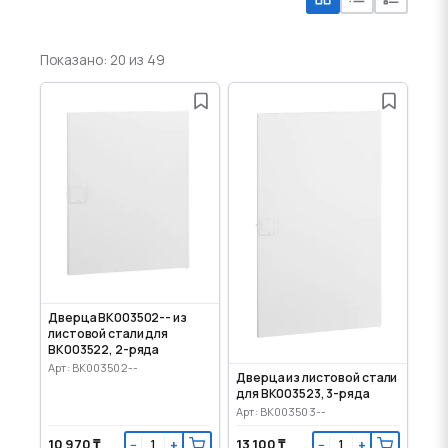
Показано: 20 из 49
Дверца BK003502-- из
листовой стали для
BK003522, 2-ряда
Арт: BK003502--
Дверца из листовой стали
для BK003523, 3-ряда
Арт: BK003503--
10 970 ₸
13 100 ₸
−
+
−
+