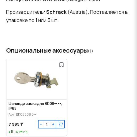
Производитель:
Schrack
(Austria). Поставляется в
упаковке по 1 или 5 шт.
Опциональные аксессуары
(1)
Цилиндр замка для BK08----,
IP65
Арт: BK080095--
7 995 ₸
−
+
В наличии