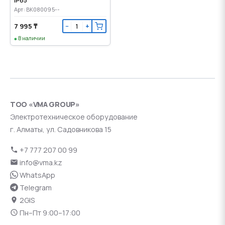
IP65
Арт: BK080095--
7 995 ₸
−
+
В наличии
ТОО «VMA GROUP»
Электротехническое оборудование
г. Алматы, ул. Садовникова 15
+7 777 207 00 99
info@vma.kz
WhatsApp
Telegram
2GIS
Пн–Пт 9:00–17:00