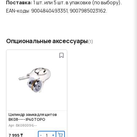
Поставка:
1 шт. или 5 шт. в упаковке (по выбору).
EAN-коды: 9004840493351, 9007985023162.
Опциональные аксессуары
(1)
Цилиндр замка для щитов
BK08---- IP40 TOPO
Арт: BK080096--
7 995 ₸
−
+