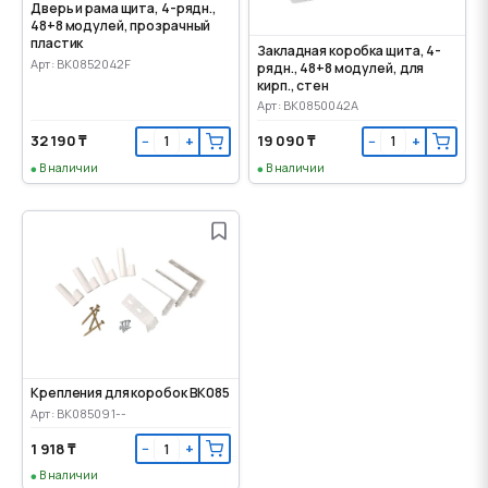
Дверь и рама щита, 4-рядн.,
48+8 модулей, прозрачный
пластик
Закладная коробка щита, 4-
Арт: BK0852042F
рядн., 48+8 модулей, для
кирп., cтен
Арт: BK0850042A
32 190 ₸
19 090 ₸
−
+
−
+
В наличии
В наличии
Крепления для коробок BK085
Арт: BK085091--
1 918 ₸
−
+
В наличии