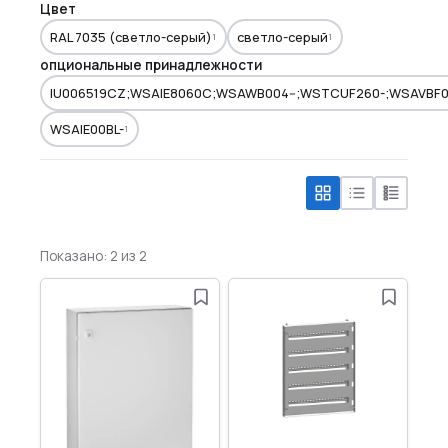
Цвет
RAL 7035 (светло-серый)
светло-серый
1
1
опциональные принадлежности
IU006519CZ;WSAIE8060C;WSAWB004--;WSTCUF260-;WSAVBF04
WSAIE00BL-
1
Показано: 2 из 2