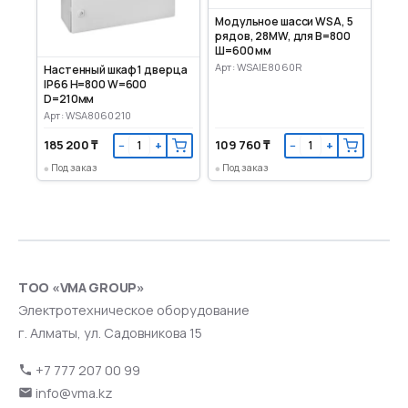
Модульное шасси WSA, 5
рядов, 28MW, для В=800
Ш=600 мм
Арт: WSAIE8060R
Настенный шкаф 1 дверца
IP66 H=800 W=600
D=210мм
Арт: WSA8060210
185 200 ₸
109 760 ₸
−
+
−
+
Под заказ
Под заказ
ТОО «VMA GROUP»
Электротехническое оборудование
г. Алматы, ул. Садовникова 15
+7 777 207 00 99
info@vma.kz