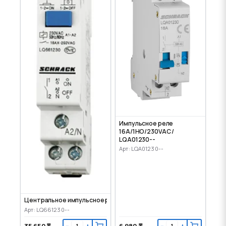
Импульсное реле
16А/1НО/230VAC /
LQA01230--
Арт: LQA01230--
Центральное импульсное реле 16А/1НО/230VAC
Арт: LQ661230--
35 650 ₸
6 980 ₸