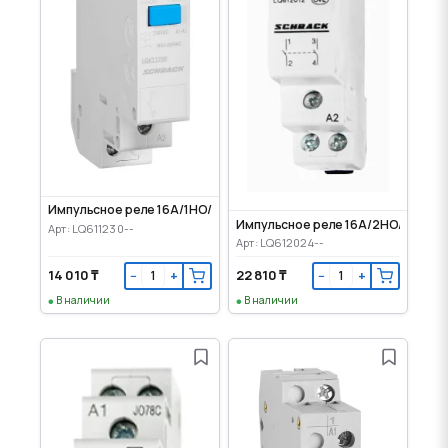
Импульсное реле 16А/1НО/230VAC
Импульсное реле 16А/2НО/24VAC
Арт: LQ611230--
Арт: LQ612024--
14 010 ₸
22 810 ₸
−
+
−
+
В наличии
В наличии