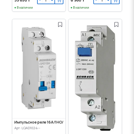
−
+
−
+
В наличии
В наличии
Импульсное реле 16А/1НО/24VDC
Арт: LQAD1024--