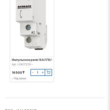
Импульсное реле 16А/1ПК/230VAC
Арт: LQ617230--
16 500 ₸
−
+
Под заказ