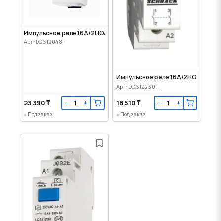
Импульсное реле 16А/2НО/48VAC/24DC
Арт: LQ612048--
Импульсное реле 16А/2НО/230VA
Арт: LQ612230--
23 390 ₸
18 510 ₸
−
+
−
+
Под заказ
Под заказ