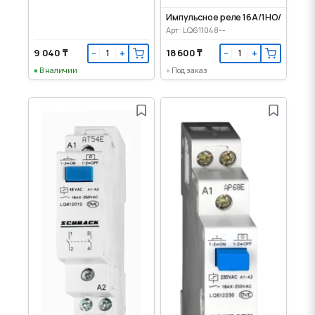
Импульсное реле 16А/1НО/48VAC
Арт: LQ611048--
9 040 ₸
18 600 ₸
−
+
−
+
В наличии
Под заказ