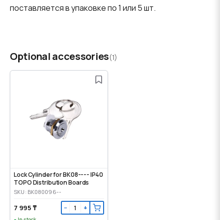
поставляется в упаковке по 1 или 5 шт.
Optional accessories
(1)
Lock Cylinder for BK08---- IP40
TOPO Distribution Boards
SKU: BK080096--
7 995 ₸
−
+
In stock