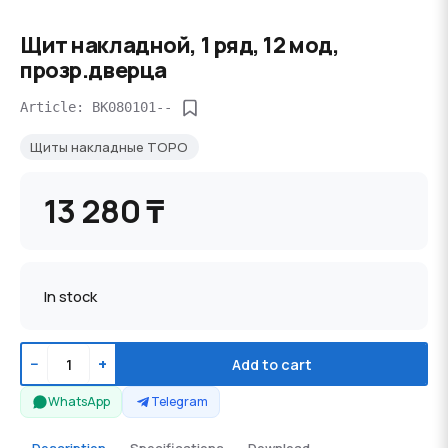
Щит накладной, 1 ряд, 12 мод,
прозр.дверца
Article: BK080101--
Щиты накладные TOPO
13 280 ₸
In stock
−
+
Add to cart
WhatsApp
Telegram