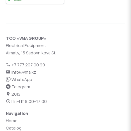
ТОО «VMA GROUP»
Electrical Equipment
Almaty, 15 Sadovnikova St.
+7 777 207 00 99
info@vma.kz
WhatsApp
Telegram
2GIS
Пн–Пт 9:00–17:00
Navigation
Home
Catalog