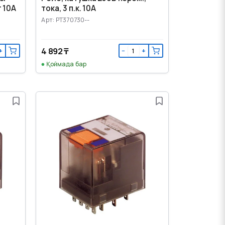
 10А
тока, 3 п.к. 10А
Арт: PT370730--
4 892 ₸
+
−
+
Қоймада бар