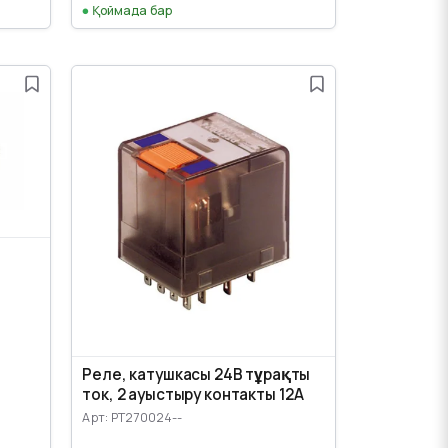
Қоймада бар
Реле, катушкасы 24В тұрақты
ток, 2 ауыстыру контакты 12А
Арт: PT270024--