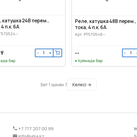
, катушка 24В перем.,
Реле, катушка 48В перем.,
 4 п.к. 6А
тока, 4 п.к. 6А
PT570524--
Арт: PT570548--
 ₸
--
−
+
−
ада бар
Қоймада бар
Келесі →
Бет 1 ішінен 7
+7 777 207 00 99
Н
info@vma.kz
Б