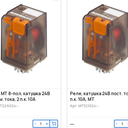
 MT 8-пол, катушка 24В
Реле, катушка 24В пост. то
. тока, 2 п.к. 10А
п.к. 10А, MT
MT226024--
Арт: MT321024--
--
−
+
−