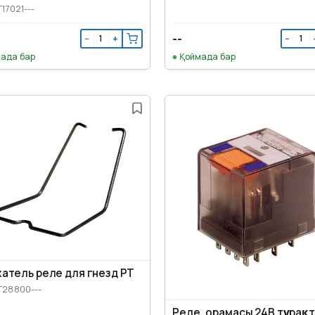
T17021---
--
−
+
−
ада бар
Қоймада бар
атель реле для гнезд PT
T28800---
Реле, орамасы 24В тұрақ