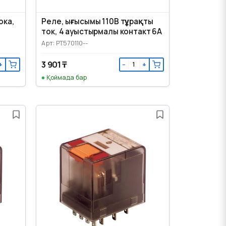
ока,
Реле, ығысымы 110В тұрақты
ток, 4 ауыстырмалы контакт 6А
Арт: PT570110--
3 901 ₸
+
−
+
Қоймада бар