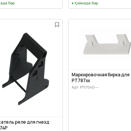
ада бар
Қоймада бар
Маркировочная бирка для
PT787xx
Арт: PT17040---
атель реле для гнезд
74P