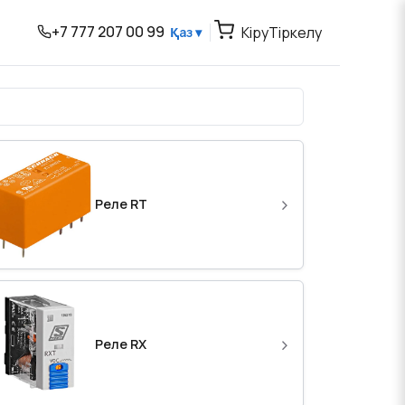
+7 777 207 00 99
Кіру
Тіркелу
Қаз ▾
›
Реле RT
›
Реле RX