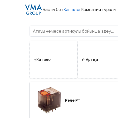
Басты бет
Каталог
Компания туралы
Реле
⌂
←
Каталог
Артқа
Реле PT