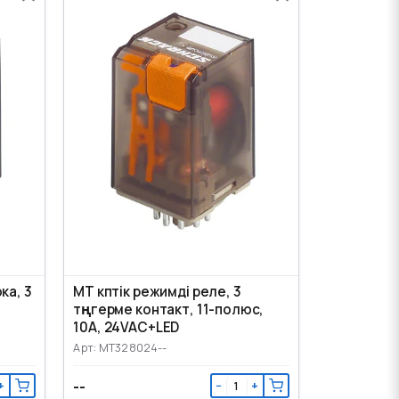
ка, 3
МТ көптік режимді реле, 3
төңгерме контакт, 11-полюс,
10А, 24VAC+LED
Арт: MT328024--
--
+
−
+