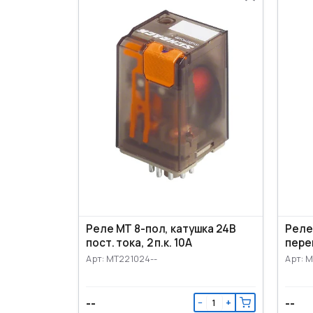
Реле MT 8-пол, катушка 24В
Реле
пост. тока, 2 п.к. 10А
перем
Арт: MT221024--
Арт: 
--
--
−
+