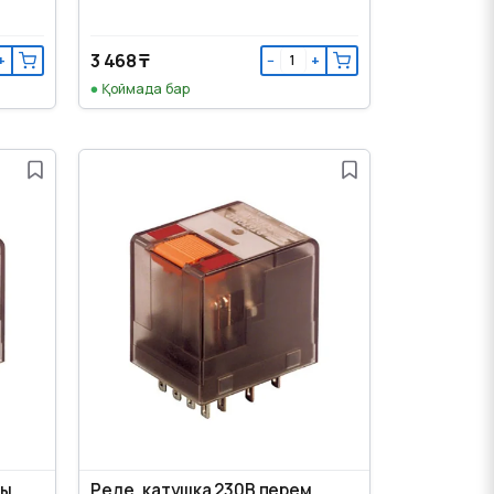
3 468 ₸
+
−
+
Қоймада бар
ты
Реле, катушка 230В перем.,