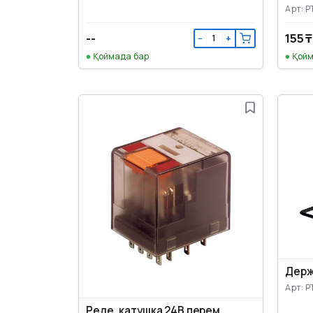
Арт: P
--
155 ₸
−
+
Қоймада бар
Қойм
Держ
Арт: P
Реле, катушка 24В перем.,