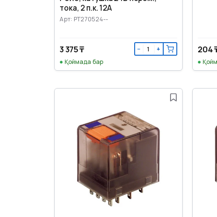
тока, 2 п.к. 12А
Арт: PT270524--
3 375 ₸
204 
−
+
Қоймада бар
Қойм