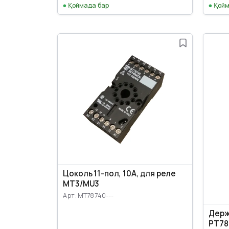
Қоймада бар
Қойм
Цоколь 11-пол, 10А, для реле
MT3/MU3
Арт: MT78740---
Держ
PT78