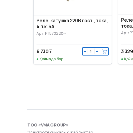
Реле
Реле, катушка 220В пост., тока,
тока,
4 п.к. 6А
Арт: 
Арт: PT570220--
6 730 ₸
3 329
−
+
Қоймада бар
Қойм
ТОО «VMA GROUP»
Электротехникалық жабдықтар