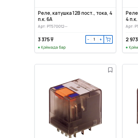
Реле, катушка 12В пост., тока, 4
Реле,
п.к. 6А
4 п.к
Арт: PT570012--
Арт: 
3 375 ₸
2 973
−
+
Қоймада бар
Қойм