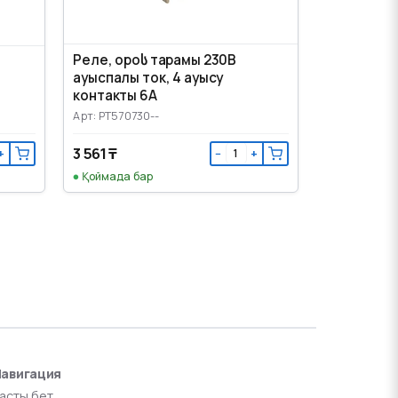
Реле, ороს тарамы 230В
ауыспалы ток, 4 ауысу
контакты 6А
Арт: PT570730--
3 561 ₸
+
−
+
Қоймада бар
авигация
асты бет