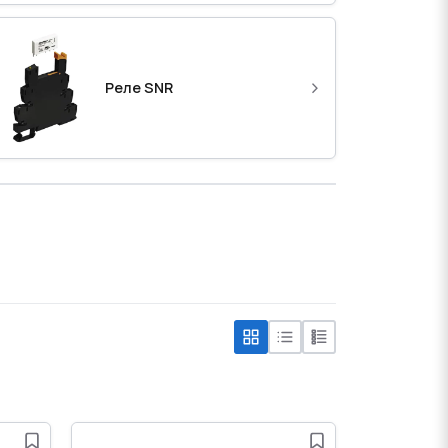
›
Реле SNR