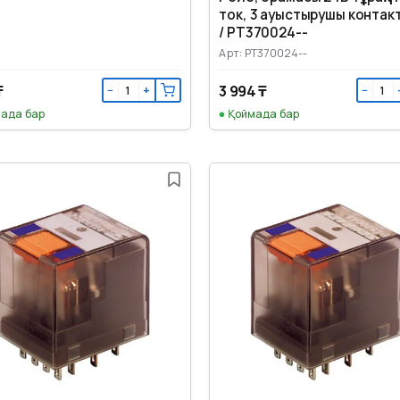
ток, 3 ауыстырушы контакт
/ PT370024--
Арт: PT370024--
₸
3 994 ₸
−
+
−
ада бар
Қоймада бар