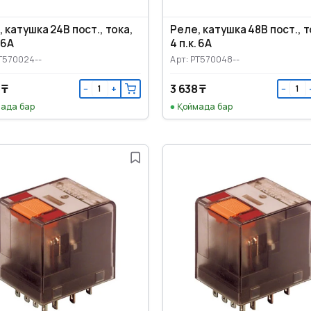
Реле, катушка 48В пост., т
 катушка 24В пост., тока,
4 п.к. 6А
. 6А
Арт: PT570048--
PT570024--
 ₸
3 638 ₸
−
+
−
ада бар
Қоймада бар