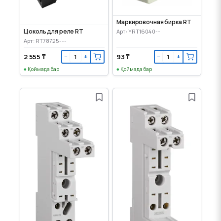
Маркировочная бирка RT
Цоколь для реле RT
Арт: YRT16040--
Арт: RT78725---
2 555 ₸
93 ₸
−
+
−
+
Қоймада бар
Қоймада бар