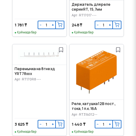
Держатель для реле
серии RT, 15,7мм
Арт: RT17017---
1 781 ₸
248 ₸
−
+
−
+
Қоймада бар
Қоймада бар
Перемычка на 8 гнезд
YRT78xxx
Арт: RT170R8---
Реле, катушка 12В пост.,
тока, 1 п.к. 16А
Арт: RT314012--
3 625 ₸
1 440 ₸
−
+
−
+
Қоймада бар
Қоймада бар