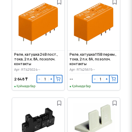
Реле, катушка 24В пост.,
Реле, катушка 115В перем.,
тока, 2 п.к. 8А, позолоч.
тока, 2 п.к. 8А, позолоч.
контакты
контакты
Арт: RT425024--
Арт: RT425615--
2 648 ₸
--
−
+
−
+
Қоймада бар
Қоймада бар