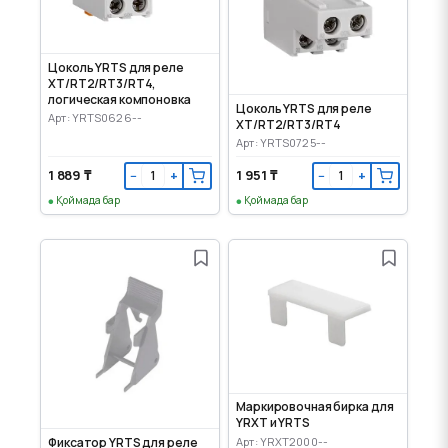
Цоколь YRTS для реле
XT/RT2/RT3/RT4,
логическая компоновка
Цоколь YRTS для реле
Арт: YRTS0626--
XT/RT2/RT3/RT4
Арт: YRTS0725--
1 889 ₸
1 951 ₸
−
+
−
+
Қоймада бар
Қоймада бар
Маркировочная бирка для
YRXT и YRTS
Арт: YRXT2000--
Фиксатор YRTS для реле