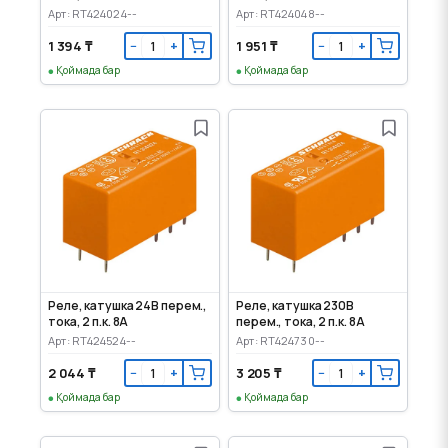
Арт: RT424024--
Арт: RT424048--
1 394 ₸
1 951 ₸
−
+
−
+
Қоймада бар
Қоймада бар
Реле, катушка 24В перем.,
Реле, катушка 230В
тока, 2 п.к. 8А
перем., тока, 2 п.к. 8А
Арт: RT424524--
Арт: RT424730--
2 044 ₸
3 205 ₸
−
+
−
+
Қоймада бар
Қоймада бар