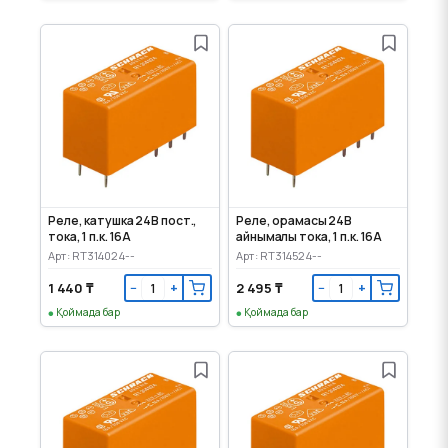
Реле, катушка 24В пост.,
Реле, орамасы 24В
тока, 1 п.к. 16А
айнымалы тока, 1 п.к. 16А
Арт: RT314024--
Арт: RT314524--
1 440 ₸
2 495 ₸
−
+
−
+
Қоймада бар
Қоймада бар