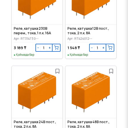
Реле, катушка 230В
Реле, катушка 12В пост.,
перем., тока, 1 п.к. 16А
тока, 2 п.к. 8А
Арт: RT314730--
Арт: RT424012--
3 189 ₸
1 548 ₸
−
+
−
+
Қоймада бар
Қоймада бар
Реле, катушка 24В пост.,
Реле, катушка 48В пост.,
тока, 2 п.к. 8А
тока, 2 п.к. 8А