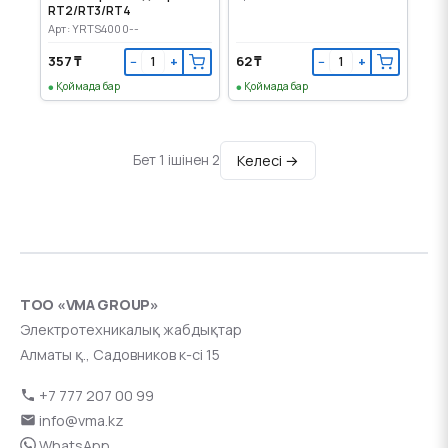
RT2/RT3/RT4
Арт: YRTS4000--
357 ₸
62 ₸
−
+
−
+
Қоймада бар
Қоймада бар
Келесі →
Бет 1 ішінен 2
ТОО «VMA GROUP»
Электротехникалық жабдықтар
Алматы қ., Садовников к-сі 15
+7 777 207 00 99
info@vma.kz
WhatsApp