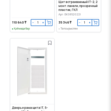
Щит встраиваемый IT-2, 2
монт. панели, прозрачный
пластик, ГКЛ
Арт: BK0852022I
110 640 ₸
35 346 ₸
−
+
−
+
Қоймада бар
Тапсырыспен
Дверь и рама щита IT, 5-