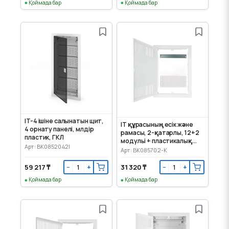
Қоймада бар
Қоймада бар
IT-4 ішіне салынатын щит,
IT құрасының есік және
4 орнату панелі, мөлдір
рамасы, 2-қатарлы, 12+2
пластик, ГКЛ
модульі + пластикалық
Арт: BK0852042I
монтаж панелі
Арт: BK085702-K
59 217 ₸
31 320 ₸
−
+
−
+
Қоймада бар
Қоймада бар