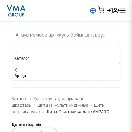
Щиты IT встраиваемые AMPARO
⌂
Каталог
←
Артқа
Каталог
Қалыптау тақталары және
шкафтары
Щиты IT, мультимидийные
Щиты IT
встраиваемые
Щиты IT встраиваемые AMPARO
Қолжетімділік