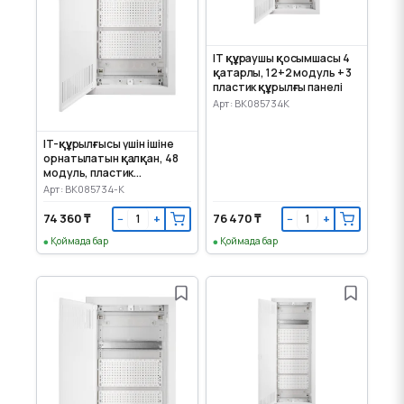
IT құраушы қосымшасы 4
қатарлы, 12+2 модуль + 3
пластик құрылғы панелі
Арт: BK085734K
IT-құрылғысы үшін ішіне
орнатылатын қалқан, 48
модуль, пластик
панельдер
Арт: BK085734-K
74 360 ₸
76 470 ₸
−
+
−
+
Қоймада бар
Қоймада бар