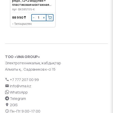
рядн., 12+2 модулей +
пластиковая монтажная
панель
Арт: BK085705-K
88 990 ₸
−
+
Тапсырыспен
ТОО «VMA GROUP»
Электротехникалық жабдықтар
Алматы қ., Садовников к-сі 15
+7 777 207 00 99
info@vma.kz
WhatsApp
Telegram
2GIS
Пн–Пт 9:00–17:00