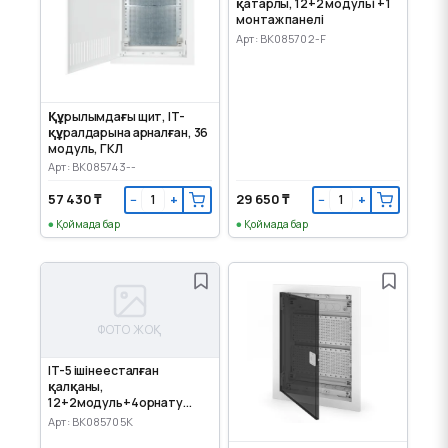
қатарлы, 12+2 модульі + 1
монтаж панелі
Арт: BK085702-F
Құрылымдағы щит, IT-
құралдарына арналған, 36
модуль, ГКЛ
Арт: BK085743--
57 430 ₸
29 650 ₸
−
+
−
+
Қоймада бар
Қоймада бар
ФОТО ЖОҚ
IT-5 ішінеесталған
қалқаны,
12+2модуль+4орнату
панелі, металл есігі
Арт: BK085705K