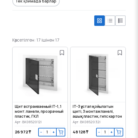
Тек қоймада барлар
Көрсетілген: 17 ішінен 17
Щит встраиваемый IT-1, 1
IT-3 ұстап қойылатын
монт. панели, прозрачный
щиті, 3 монтаж панелі,
пластик, ГКЛ
ашық пластик, гипс картон
Арт: BK0852012I
Арт: BK0852032I
26 972 ₸
48 128 ₸
−
+
−
+