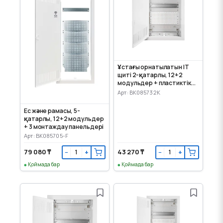
Ұстағы орнатылатын IT
щиті 2-қатарлы, 12+2
модульдер + пластиктік
монтаж панелі
Арт: BK085732K
Ес және рамасы, 5-
қатарлы, 12+2 модульдер
+ 3 монтаждау панельдері
Арт: BK085705-F
79 080 ₸
43 270 ₸
−
+
−
+
Қоймада бар
Қоймада бар