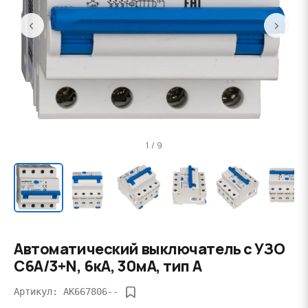
‹
›
1 / 9
Автоматический выключатель с УЗО
C6А/3+N, 6кА, 30мА, тип А
Артикул: AK667806--