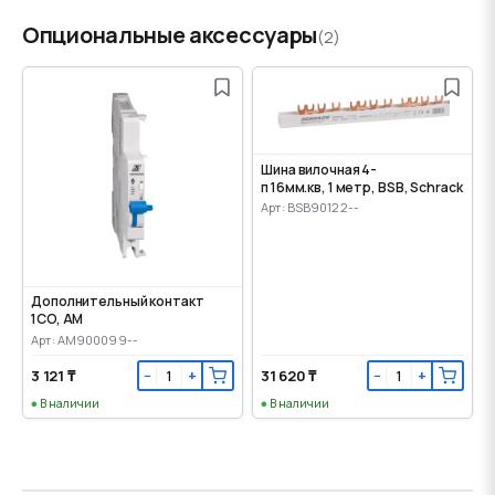
Опциональные аксессуары
(2)
Шина вилочная 4-
п 16мм.кв, 1 метр, BSB, Schrack
Арт: BSB90122--
Дополнительный контакт
1CO, AM
Арт: AM900099--
3 121 ₸
31 620 ₸
−
+
−
+
В наличии
В наличии