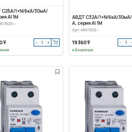
 C25А/1+N/6кА/30мА/
рия AI 1M
АВДТ C32А/1+N/6кА/30мА/
А, серия AI 1M
I617525--
Арт: AI617532--
0 ₸
19 360 ₸
−
+
−
личии
В наличии