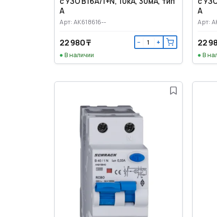
с УЗО B16А/1+N, 10кА, 30мА, тип
с УЗО
А
А
Арт: AK618616--
Арт: 
22 980 ₸
22 9
−
+
В наличии
В на