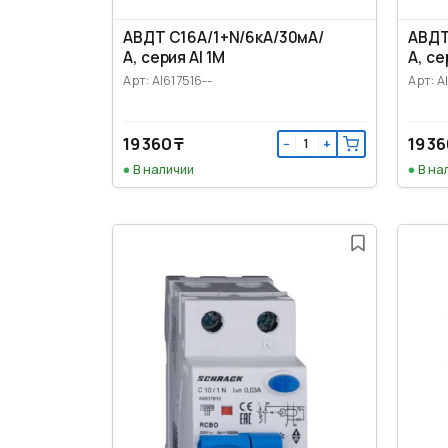
АВДТ C16А/1+N/6кА/30мА/
АВДТ
А, серия AI 1M
А, се
Арт: AI617516--
Арт: A
19 360 ₸
19 36
−
+
В наличии
В на