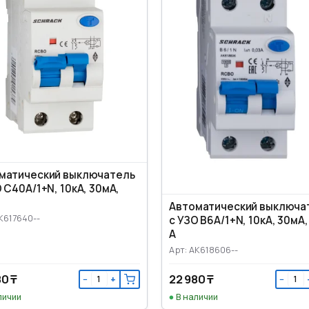
матический выключатель
 C40А/1+N, 10кА, 30мА,
Автоматический выключа
K617640--
с УЗО B6А/1+N, 10кА, 30мА,
А
Арт: AK618606--
80 ₸
22 980 ₸
−
+
−
личии
В наличии