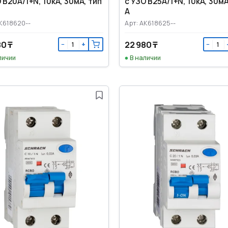
 B20А/1+N, 10кА, 30мА, тип
с УЗО B25А/1+N, 10кА, 30мА
А
AK618620--
Арт: AK618625--
80 ₸
22 980 ₸
−
+
−
личии
В наличии