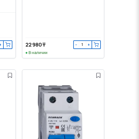
22 980 ₸
+
−
+
В наличии