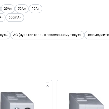
25A
32A
40A
15
11
6
A
300mA
3
6
ку)
AC (чувствителен к переменному току)
незамедлит
74
14