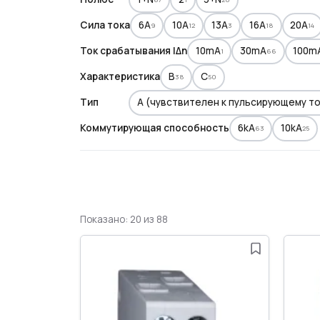
Сила тока
6A
10A
13A
16A
20A
9
12
3
18
14
Ток срабатывания IΔn
10mA
30mA
100m
1
66
Характеристика
B
C
38
50
Тип
A (чувствителен к пульсирующему то
Коммутирующая способность
6kA
10kA
63
25
Показано: 20 из 88