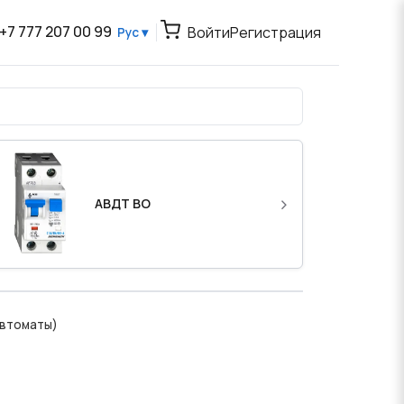
+7 777 207 00 99
Войти
Регистрация
Рус ▾
›
АВДТ BO
втоматы)