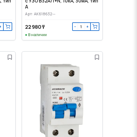
, тип
с УЗО B32А/1+N, 10кА, 30мА, тип
А
Арт: AK618632--
22 980 ₸
+
−
+
В наличии