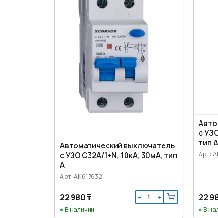
Авто
с УЗО
тип А
Автоматический выключатель
Арт: A
с УЗО C32А/1+N, 10кА, 30мА, тип
А
Арт: AK617632--
22 980 ₸
22 9
−
+
В наличии
В на