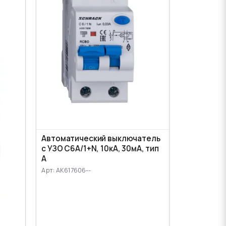
Автоматический выключатель
с УЗО C6А/1+N, 10кА, 30мА, тип
А
Арт: AK617606--