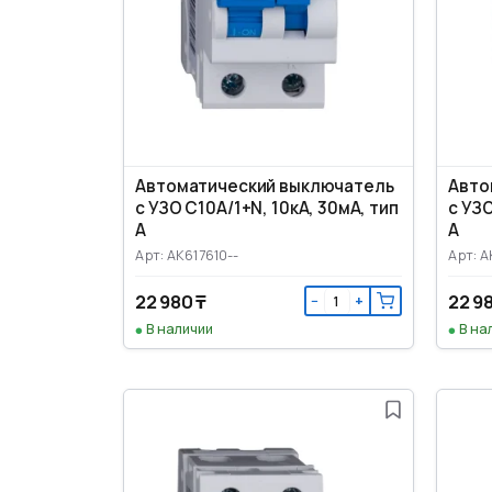
Автоматический выключатель
Авто
с УЗО C10А/1+N, 10кА, 30мА, тип
с УЗО
А
А
Арт: AK617610--
Арт: A
22 980 ₸
22 9
−
+
В наличии
В на