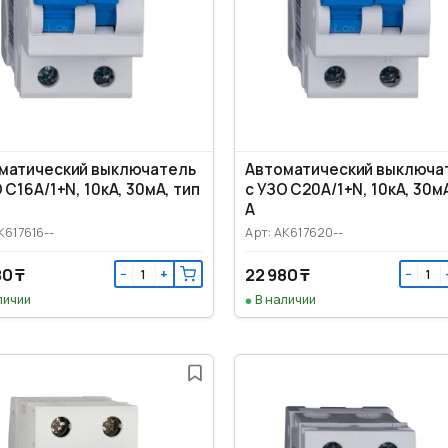
матический выключатель
Автоматический выключа
 C16А/1+N, 10кА, 30мА, тип
с УЗО C20А/1+N, 10кА, 30мА
А
K617616--
Арт: AK617620--
80 ₸
22 980 ₸
−
+
−
личии
В наличии