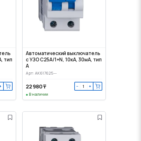
тель
Автоматический выключатель
, тип
с УЗО C25А/1+N, 10кА, 30мА, тип
А
Арт: AK617625--
22 980 ₸
+
−
+
В наличии