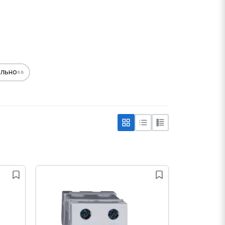
ельно
88