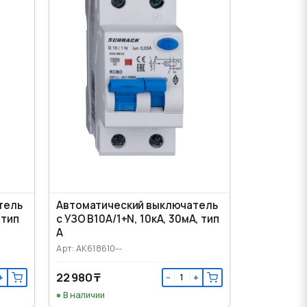
тель
Автоматический выключатель
 тип
с УЗО B10А/1+N, 10кА, 30мА, тип
А
Арт: AK618610--
22 980 ₸
+
−
+
В наличии