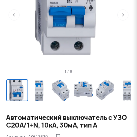
‹
›
1 / 9
Автоматический выключатель с УЗО
C20А/1+N, 10кА, 30мА, тип А
Артикул: AK617620--