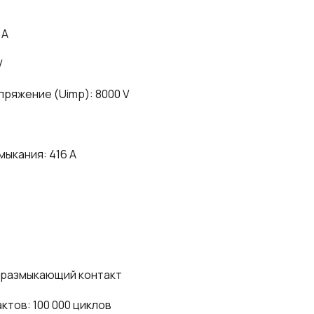
 A
V
ряжение (Uimp): 8000 V
ыкания: 416 A
1 размыкающий контакт
ктов: 100 000 циклов