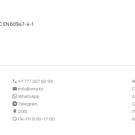
C EN 60947-4-1
+7 777 207 00 99
Н
info@vma.kz
Г
WhatsApp
К
Telegram
О
2GIS
П
Пн–Пт 9:00–17:00
К