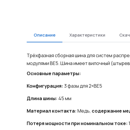
Описание
Характеристики
Скач
Трёхфазная сборная шина для систем распре
модулями BE5. Шина имеет вилочный (штырев
Основные параметры:
Конфигурация:
3 фазы для 2×BE5
Длина шины:
45 мм
Материал контакта:
Медь,
содержание мед
Потеря мощности при номинальном токе:
1